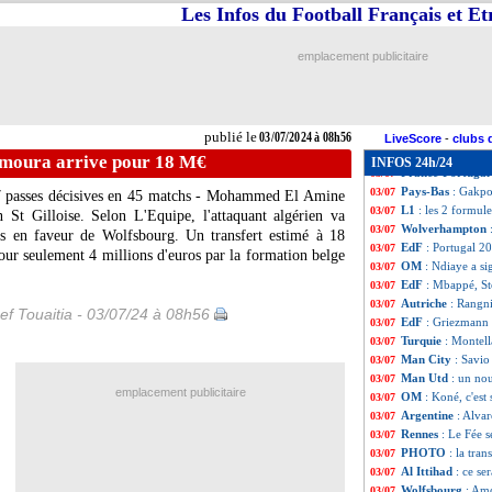
Lyon
: Sage jusqu
03/07
Les Infos du Football Français et E
Newcastle
: Live
03/07
TdC
: Paris SG-M
03/07
emplacement publicitaire
Bologne
: Arsenal
03/07
Espagne
: Joselu
03/07
Milan
: un oeil su
03/07
Metz
: Bologne d
03/07
publié le
03/07/2024 à 08h56
Lens
: Samba pas 
03/07
LiveScore
-
clubs 
Fulham
: Palhin
03/07
Amoura arrive pour 18 M€
INFOS 24h/24
France-Portuga
03/07
Pays-Bas
: Gakpo
03/07
t 7 passes décisives en 45 matchs - Mohammed El Amine
L1
: les 2 formul
03/07
 St Gilloise. Selon L'Equipe, l'attaquant algérien va
Wolverhampton
03/07
es en faveur de Wolfsbourg. Un transfert estimé à 18
EdF
: Portugal 20
03/07
our seulement 4 millions d'euros par la formation belge
OM
: Ndiaye a si
03/07
EdF
: Mbappé, St
03/07
Autriche
: Rangni
03/07
ef Touaitia - 03/07/24 à 08h56
EdF
: Griezmann 
03/07
Turquie
: Montell
03/07
Man City
: Savio
03/07
Man Utd
: un no
03/07
emplacement publicitaire
OM
: Koné, c'est 
03/07
Argentine
: Alva
03/07
Rennes
: Le Fée 
03/07
PHOTO
: la tra
03/07
Al Ittihad
: ce se
03/07
Wolfsbourg
: Am
03/07