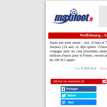
Wolfsbourg : 
Après une seule saison - avec 22 buts e
Amoura (24 ans) va déjà quitter l'Union
s'engager pour les cinq prochaines anné
millions d'euros pour le Fennec, recruté p
du côté de Lugano.
Lu 9.059 fois
- Youc
afficher les réactions (2)
Partager
Twitter
Mail