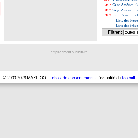
Copa América
: 
03/07
Copa América
: 
03/07
EdF
: l'avenir d
03/07
Liste des brève
...
Liste des brève
...
Filtrer :
emplacement publicitaire
- © 2000-2026 MAXIFOOT -
choix de consentement
- L'actualité du
football
-