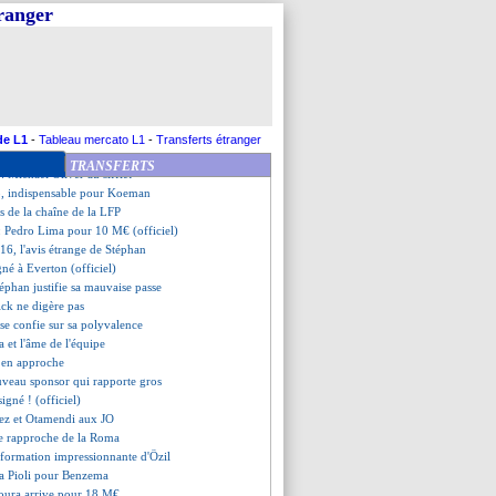
'en 2026 (officiel)
tranger
rpool recalé pour Gordon
onaco reporté (officiel)
 en pole pour Calafiori
 taquine Kroos, qui lui répond
r Yazici
ébarque pour Mikautadze
fermé à l'idée de rester
de L1
-
Tableau mercato L1
-
Transferts étranger
ha tout proche du Bayern
TRANSFERTS
l
: Michael Oliver au sifflet
, indispensable pour Koeman
es de la chaîne de la LFP
: Pedro Lima pour 10 M€ (officiel)
16, l'avis étrange de Stéphan
gné à Everton (officiel)
éphan justifie sa mauvaise passe
ck ne digère pas
se confie sur sa polyvalence
a et l'âme de l'équipe
 en approche
uveau sponsor qui rapporte gros
signé ! (officiel)
rez et Otamendi aux JO
se rapproche de la Roma
nsformation impressionnante d'Özil
ra Pioli pour Benzema
oura arrive pour 18 M€