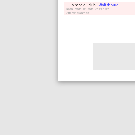
la page du club :
Wolfsbourg
bilan, stats, réultats, calendrier,
effectif, tranferts, ...