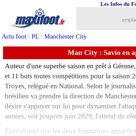
Les Infos du F
03/07
TdC
: Paris SG-Monaco reporté (offici
emplac
03/07
Bologne
: Arsenal en pole pour Calafio
>
>
Actu foot
PL
Manchester City
03/07
Espagne
: Joselu taquine Kroos, qui l
Man City : Savio en 
03/07
Milan
: un oeil sur Yazici
Auteur d'une superbe saison en prêt à Gérone
03/07
Metz
: Bologne débarque pour Mikau
et 11 buts toutes compétitions pour la saison 
Troyes, relégué en National. Selon le journalis
03/07
Lens
: Samba pas fermé à l'idée de res
brésilien va prendre la direction de Mancheste
désire s'appuyer sur lui pour dynamiser l'atta
03/07
Fulham
: Palhinha tout proche du Bay
années, soit jusqu'en juin 2029, l'attend du côt
03/07
France-Portugal
: Michael Oliver au s
Étant donné que les deux formations appartie