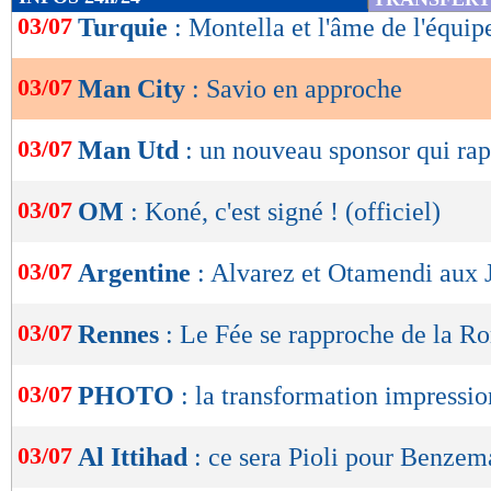
de
03/07
Turquie
: Montella et l'âme de l'équip
lecture
03/07
Man City
: Savio en approche
OK
03/07
Man Utd
: un nouveau sponsor qui rap
03/07
OM
: Koné, c'est signé ! (officiel)
03/07
Argentine
: Alvarez et Otamendi aux 
03/07
Rennes
: Le Fée se rapproche de la R
03/07
PHOTO
: la transformation impressio
03/07
Al Ittihad
: ce sera Pioli pour Benzem