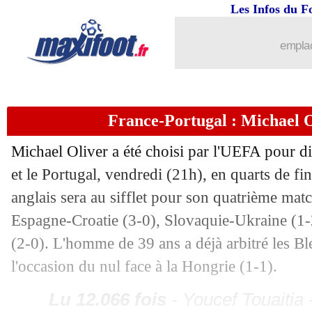
03/07
JO
: K. Thuram quitte le rassembleme
Les Infos du F
emplac
03/07
Bayern
: Palhinha, c'est 46 M€
03/07
VA
: Bouneb rejoint Le Havre (officiel
France-Portugal : Michael Ol
03/07
Angleterre
: Klinsmann conseille Sou
Michael Oliver a été choisi par l'UEFA pour di
03/07
Leverkusen
: un intérêt pour Hummel
et le Portugal, vendredi (21h), en quarts de fin
anglais sera au sifflet pour son quatrième mat
03/07
Inter
: Calhanoglu va rester
Espagne-Croatie (3-0), Slovaquie-Ukraine (1
(2-0). L'homme de 39 ans a déjà arbitré les Bl
03/07
Rennes
: Abline transféré à Nantes (off
l'occasion du nul face à la Hongrie (1-1).
03/07
Lyon
: Sage jusqu'en 2026 (officiel)
Lu 12.066 fois
- Youcef Touaitia 