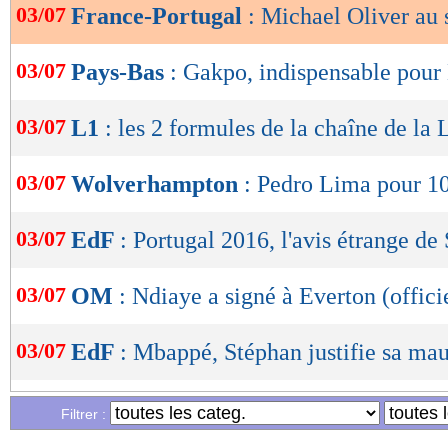
03/07
France-Portugal
: Michael Oliver au s
OK
03/07
Pays-Bas
: Gakpo, indispensable pou
03/07
L1
: les 2 formules de la chaîne de la
03/07
Wolverhampton
: Pedro Lima pour 10
03/07
EdF
: Portugal 2016, l'avis étrange de
03/07
OM
: Ndiaye a signé à Everton (offici
03/07
EdF
: Mbappé, Stéphan justifie sa ma
03/07
Autriche
: Rangnick ne digère pas
Filtrer :