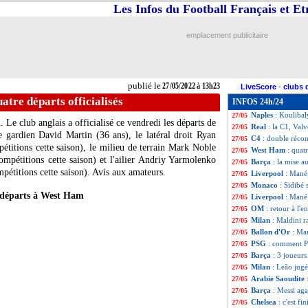
Les Infos du Football Français et E
Nice
: les frères 
27/05
Chelsea
: un gran
27/05
Milan
: Maldini 
27/05
emplacement publicitaire
Arsenal
: Pépé p
27/05
Real
: Carvajal t
27/05
Burnley
: Cornet 
27/05
Liverpool
: Mané
27/05
publié le
27/05/2022 à 13h23
LiveScore
-
clubs 
OM
: Man City d
27/05
tre départs officialisés
INFOS 24h/24
Man City
: un ta
27/05
Naples
: Koulibaly
27/05
 Le club anglais a officialisé ce vendredi les départs de
Real
: la C1, Valv
27/05
le gardien David Martin (36 ans), le latéral droit Ryan
C4
: double réco
27/05
étitions cette saison), le milieu de terrain Mark Noble
West Ham
: quatr
27/05
ompétitions cette saison) et l'ailier Andriy Yarmolenko
Barça
: la mise 
27/05
mpétitions cette saison). Avis aux amateurs.
Liverpool
: Mané,
27/05
Monaco
: Sidibé 
27/05
départs à West Ham
Liverpool
: Mané 
27/05
OM
: retour à l
27/05
Milan
: Maldini r
27/05
Ballon d'Or
: Ma
27/05
PSG
: comment P
27/05
Barça
: 3 joueur
27/05
Milan
: Leão jugé
27/05
Arabie Saoudite
27/05
Barça
: Messi ag
27/05
Chelsea
: c'est f
27/05