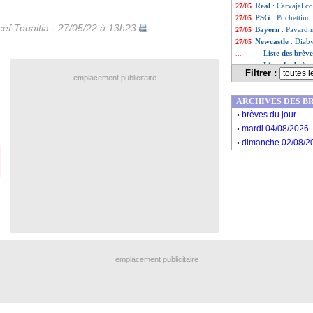
Real
: Carvajal 
27/05
PSG
: Pochettino
27/05
ef Touaitia - 27/05/22 à 13h23
Bayern
: Pavard 
27/05
Newcastle
: Diaby
27/05
Liste des brèv
...
Liste des brèv
...
Filtrer :
emplacement publicitaire
ARCHIVES DES B
.
brèves du jour
.
mardi 04/08/2026
.
dimanche 02/08/2
emplacement publicitaire