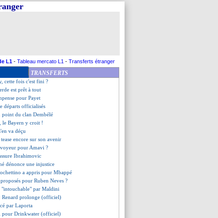
tranger
Thuram bientôt réunis ?
d ménage cet été
confirme pour Origi et Botman
roposé au PSG ?
aquine Salah
a la cote en Premier League
 à un pas du Bayern
de L1
-
Tableau mercato L1
-
Transferts étranger
rague Isaak Touré
TRANSFERTS
lent file à Dortmund (off.)
, cette fois c'est fini ?
erde est prêt à tout
mpense pour Payet
e départs officialisés
au point du clan Dembélé
 le Bayern y croit !
s'en va déçu
tease encore sur son avenir
'envoyeur pour Amavi ?
assure Ibrahimovic
né dénonce une injustice
ochettino a appris pour Mbappé
s proposés pour Ruben Neves ?
 "intouchable" par Maldini
: Renard prolonge (officiel)
acé par Laporta
ini pour Drinkwater (officiel)