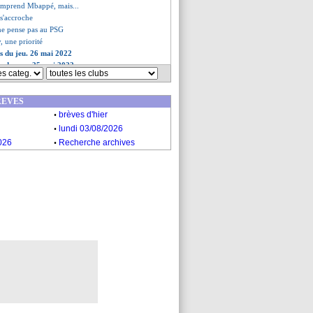
comprend Mbappé, mais...
 s'accroche
ne pense pas au PSG
, une priorité
es du jeu. 26 mai 2022
es du mer. 25 mai 2022
REVES
.
brèves d'hier
.
lundi 03/08/2026
.
026
Recherche archives