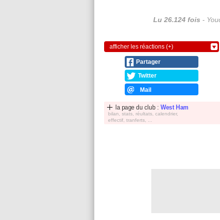
Lu 26.124 fois
- Youc
afficher les réactions (+)
Partager
Twitter
Mail
la page du club :
West Ham
bilan, stats, réultats, calendrier,
effectif, tranferts, ...