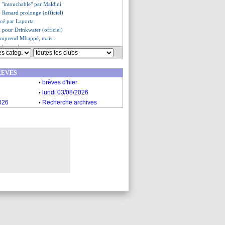
 "intouchable" par Maldini
: Renard prolonge (officiel)
acé par Laporta
ini pour Drinkwater (officiel)
comprend Mbappé, mais...
 s'accroche
ne pense pas au PSG
, une priorité
REVES
es du jeu. 26 mai 2022
.
es du mer. 25 mai 2022
brèves d'hier
.
lundi 03/08/2026
.
026
Recherche archives