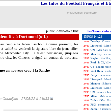
Les Infos du Football Français et E
Real
: Kroos mont
27/05
Bayern
: le Covi
27/05
Ang.
: quand Ferd
27/05
emplacement publicitaire
Barça
: Koeman r
27/05
Nice
: les frères 
27/05
Chelsea
: un gran
27/05
Milan
: Maldini 
27/05
publié le
27/05/2022 à 14h33
LiveScore
-
clubs 
Arsenal
: Pépé p
27/05
lent file à Dortmund (off.)
INFOS 24h/24
Real
: Carvajal t
27/05
Burnley
: Cornet 
27/05
au coup à la Jadon Sancho ! Comme pressenti, les
Liverpool
: Mané
27/05
t validé ce vendredi la signature libre du jeune ailier
OM
: Man City d
27/05
e Manchester City. Le talent néerlandais, jusque-là
Man City
: un ta
27/05
rs chez les Citizens, a signé un contrat de trois ans,
Naples
: Koulibaly
27/05
.
Real
: la C1, Valv
27/05
C4
: double réco
27/05
ente un nouveau coup à la Sancho
West Ham
: quatr
27/05
Barça
: la mise 
27/05
Liverpool
: Mané,
27/05
Monaco
: Sidibé 
27/05
Liverpool
: Mané 
27/05
OM
: retour à l
27/05
Milan
: Maldini r
27/05
is Goudlijian - 27/05/22 à 14h33
Ballon d'Or
: Ma
27/05
PSG
: comment P
27/05
Barça
: 3 joueur
27/05