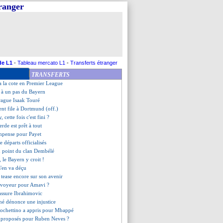
tranger
e au créneau pour Ancelotti
d a troublé Pavard
inand et Terry s'embrouillent
evient sur son passage
Thuram bientôt réunis ?
d ménage cet été
confirme pour Origi et Botman
de L1
-
Tableau mercato L1
-
Transferts étranger
roposé au PSG ?
TRANSFERTS
aquine Salah
a la cote en Premier League
 à un pas du Bayern
rague Isaak Touré
lent file à Dortmund (off.)
, cette fois c'est fini ?
erde est prêt à tout
mpense pour Payet
e départs officialisés
au point du clan Dembélé
 le Bayern y croit !
s'en va déçu
tease encore sur son avenir
'envoyeur pour Amavi ?
assure Ibrahimovic
né dénonce une injustice
ochettino a appris pour Mbappé
s proposés pour Ruben Neves ?