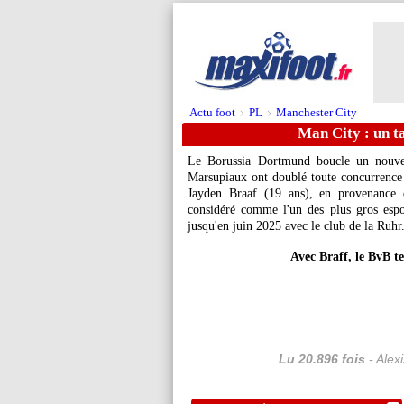
Actu foot
PL
Manchester City
>
>
Man City : un ta
Le Borussia Dortmund boucle un nouve
Marsupiaux ont doublé toute concurrence e
Jayden Braaf (19 ans), en provenance d
considéré comme l'un des plus gros espoi
jusqu'en juin 2025 avec le club de la Ruhr
Avec Braff, le BvB t
Lu 20.896 fois
- Alex