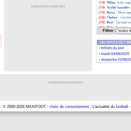
Milan
: Leão jugé
27/05
emplacement publicitaire
Arabie Saoudite
27/05
Barça
: Messi ag
27/05
Chelsea
: c'est f
27/05
Real
: Carvajal 
27/05
PSG
: Pochettino
27/05
Filtrer :
Bayern
: Pavard 
27/05
Newcastle
: Diaby
27/05
ARCHIVES DES B
Liste des brèv
...
.
Liste des brèv
...
brèves du jour
.
mardi 04/08/2026
.
dimanche 02/08/2
emplacement publicitaire
- © 2000-2026 MAXIFOOT -
choix de consentement
- L'actualité du
football
-