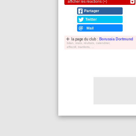
afficher les réactions (+)
Partager
Twitter
Mail
la page du club :
Borussia Dortmund
bilan, stats, réultats, calendrier,
effectif, tranferts, ...