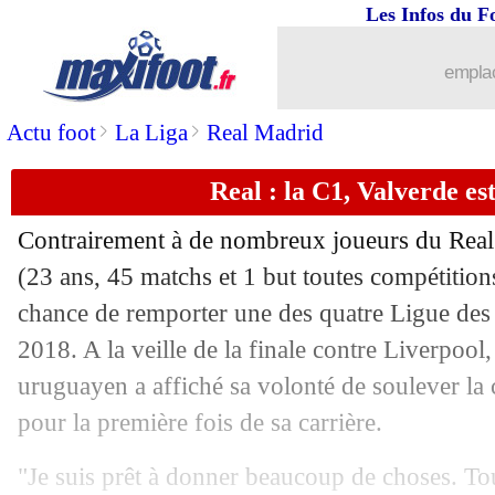
Les Infos du F
27/05
PSG
: Navas et Ramos, le club a tranc
emplac
27/05
PSG
: Zidane enflamme Roland Garro
>
>
Actu foot
La Liga
Real Madrid
27/05
Bayern
: Mané, la réponse cash de Kl
Real : la C1, Valverde est
27/05
Real
: Kroos monte au créneau pour A
Contrairement à de nombreux joueurs du Real
27/05
Bayern
: le Covid a troublé Pavard
(23 ans, 45 matchs et 1 but toutes compétitions
chance de remporter une des quatre Ligue de
27/05
Ang.
: quand Ferdinand et Terry s'emb
2018. A la veille de la finale contre Liverpool,
uruguayen a affiché sa volonté de soulever la 
27/05
Barça
: Koeman revient sur son passa
pour la première fois de sa carrière.
27/05
Nice
: les frères Thuram bientôt réunis
"Je suis prêt à donner beaucoup de choses. Tou