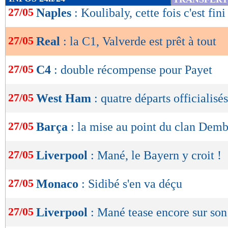
de
27/05
Naples
: Koulibaly, cette fois c'est fini
lecture
27/05
Real
: la C1, Valverde est prêt à tout
OK
27/05
C4
: double récompense pour Payet
27/05
West Ham
: quatre départs officialisés
27/05
Barça
: la mise au point du clan Dem
27/05
Liverpool
: Mané, le Bayern y croit !
27/05
Monaco
: Sidibé s'en va déçu
27/05
Liverpool
: Mané tease encore sur son