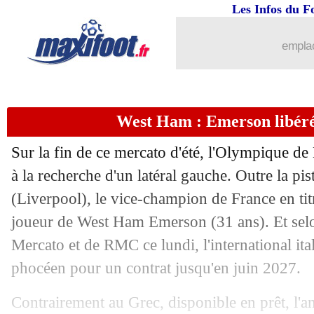
Les Infos du F
25/08
Lens
: Fulgini vers l'Arabie saoudite
emplac
25/08
Chelsea
: Bournemouth prêt à relancer
25/08
OM
: Moumbagna en partance pour 
West Ham : Emerson libér
25/08
Lens
: Agbonifo file au FC Bâle (offic
Sur la fin de ce mercato d'été, l'Olympique de 
25/08
Auxerre
: un jeune de Newcastle cibl
à la recherche d'un latéral gauche. Outre la p
(Liverpool), le vice-champion de France en ti
25/08
Lille
: Giroud, Bouaddi également séd
joueur de West Ham
Emerson
(31 ans). Et sel
Mercato et de RMC ce lundi, l'international it
25/08
Feyenoord
: Pise veut relancer Stengs
phocéen pour un contrat jusqu'en juin 2027.
25/08
Brest
: le PFC pense toujours à Lees 
Contrairement au Grec, disponible en prêt, l'