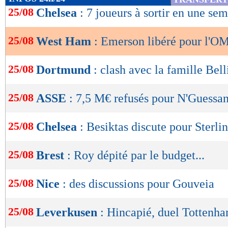
de
25/08
Chelsea
: 7 joueurs à sortir en une se
lecture
25/08
West Ham
: Emerson libéré pour l'OM
OK
25/08
Dortmund
: clash avec la famille Bel
25/08
ASSE
: 7,5 M€ refusés pour N'Guessa
25/08
Chelsea
: Besiktas discute pour Sterli
25/08
Brest
: Roy dépité par le budget...
25/08
Nice
: des discussions pour Gouveia
25/08
Leverkusen
: Hincapié, duel Tottenh