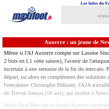
Les Infos du F
25/08
L2
: première défaite pour Reims
emplac
25/08
Ita
: carton de l'Inter, les Français bril
25/08
Strasbourg
: Auxerre vise Mara
Auxerre : un jeune de New
25/08
Auxerre
: Sinayoko, Rennes est aussi 
Même si l'AJ Auxerre compte sur Lassine
Sin
25/08
Barça
: Elche va récupérer Peña en pr
2 buts en L1 cette saison), l'avenir de l'attaq
incertain à une semaine de la fin du mercato. 
25/08
Esp.
: 2/2 pour l'Athletic
départ, ou alors en complément des solutions q
l'entraîneur Christophe Pélissier, l'AJA travaill
25/08
Nice
: Clauss n'ira pas à Leverkusen
de Trevan Sanusi (18 ans), qui évolue à Newca
25/08
Strasbourg
: Bakwa, Nottingham enco
Selon Foot Mercato ce lundi, Auxerre aimerait