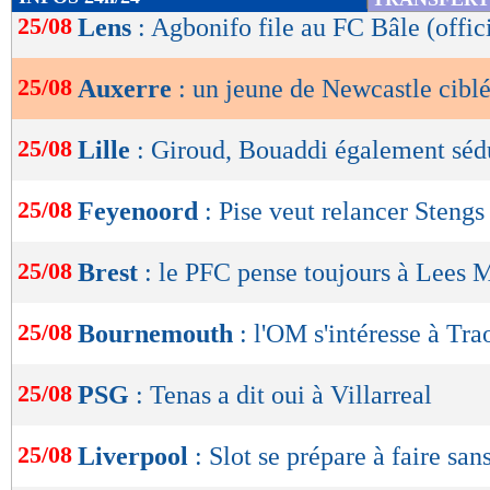
de
25/08
Lens
: Agbonifo file au FC Bâle (offic
lecture
25/08
Auxerre
: un jeune de Newcastle cibl
OK
25/08
Lille
: Giroud, Bouaddi également séd
25/08
Feyenoord
: Pise veut relancer Stengs
25/08
Brest
: le PFC pense toujours à Lees 
25/08
Bournemouth
: l'OM s'intéresse à Tra
25/08
PSG
: Tenas a dit oui à Villarreal
25/08
Liverpool
: Slot se prépare à faire san