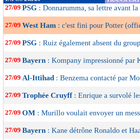
de
27/09
PSG
: Donnarumma, sa lettre avant l
lecture
27/09
West Ham
: c'est fini pour Potter (offi
OK
27/09
PSG
: Ruiz également absent du grou
27/09
Bayern
: Kompany impressionné par 
27/09
Al-Ittihad
: Benzema contacté par Mo
27/09
Trophée Cruyff
: Enrique a survolé le
27/09
OM
: Murillo voulait envoyer un mes
27/09
Bayern
: Kane détrône Ronaldo et Ha