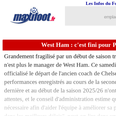
Les Infos du F
27/09
L1
: Lorient-Monaco, les compos
emplac
27/09
L2
: Dunkerque cartonne, Montpellier 
27/09
Ang.
: Manchester United chute à Bre
West Ham : c'est fini pour Po
27/09
OM
: Vaz sent la confiance de De Zer
Grandement fragilisé par un début de saison t
27/09
PSG
: Zaïre-Emery, son clan calme le 
n'est plus le manager de West Ham. Ce samed
officialisé le départ de l'ancien coach de Chelse
27/09
Barça
: le verdict tombe pour Joan Ga
performances enregistrés au cours de la second
dernière et au début de la saison 2025/26 n'ont
27/09
Auxerre
: son futur, le beau geste de
attentes, et le conseil d'administration estime
nécessaire afin d'aider l'équipe à améliorer sa
27/09
Bayern
: Kane répond aux rumeurs