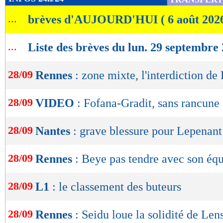
de
...
brèves d'AUJOURD'HUI ( 6 août 202
lecture
OK
...
Liste des brèves du lun. 29 septembre
28/09
Rennes
: zone mixte, l'interdiction de
28/09
VIDEO
: Fofana-Gradit, sans rancune
28/09
Nantes
: grave blessure pour Lepenant
28/09
Rennes
: Beye pas tendre avec son éq
28/09
L1
: le classement des buteurs
28/09
Rennes
: Seidu loue la solidité de Len