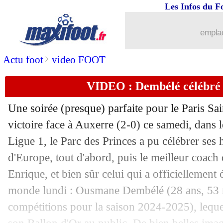
Les Infos du F
emplac
>
Actu foot
video FOOT
VIDEO : Dembélé célébré p
Une soirée (presque) parfaite pour le Paris Sa
victoire face à Auxerre (2-0) ce samedi, dans l
Ligue 1, le Parc des Princes a pu célébrer se
d'Europe, tout d'abord, puis le meilleur coach 
Enrique, et bien sûr celui qui a officiellement 
monde lundi : Ousmane
Dembélé
(28 ans, 53 
compétitions pour la saison 2024-2025), leque