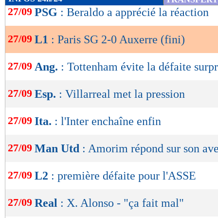
de
27/09
PSG
: Beraldo a apprécié la réaction
Jangeal) prenait ensuite le relais, tandis qu’H
lecture
logiquement refusé pour hors-jeu. Plus tranch
27/09
L1
: Paris SG 2-0 Auxerre (fini)
OK
contrôlait le tempo et gérait ses temps faibles.
27/09
Ang.
: Tottenham évite la défaite surpr
Auxerre, loin de lâcher, sonnait pourtant la rév
poteau, Namaso obligeait Chevalier à une horiz
27/09
Esp.
: Villarreal met la pression
doute sur coups de pied arrêtés. Malgré quelq
avec un Zabarnyi en difficulté par instants da
27/09
Ita.
: l'Inter enchaîne enfin
hachée, Paris tenait sa ligne grâce à une charni
27/09
Man Utd
: Amorim répond sur son ave
vigilant, pour boucler une seconde période ma
Barcelone désormais.
27/09
L2
: première défaite pour l'ASSE
Résultats, classement, buteurs et ca
27/09
Real
: X. Alonso - "ça fait mal"