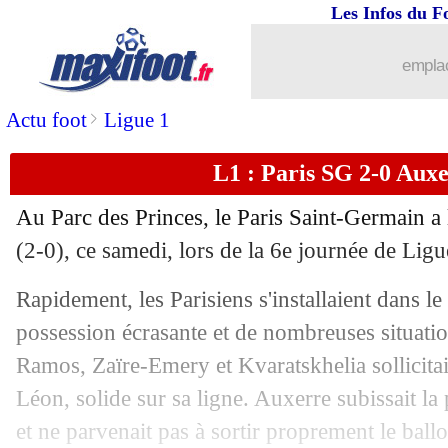
Les Infos du F
emplac
>
Actu foot
Ligue 1
L1 : Paris SG 2-0 Auxer
Au Parc des Princes, le Paris Saint-Germain a
(2-0), ce samedi, lors de la 6e journée de Ligu
Rapidement, les Parisiens s'installaient dans 
possession écrasante et de nombreuses situat
Ramos, Zaïre-Emery et Kvaratskhelia sollicitai
Léon, solide sur sa ligne. Auxerre subissait la 
et ne parvenait pas à sortir proprement le ballo