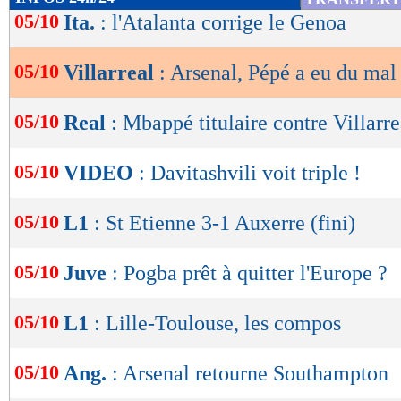
de
05/10
Ita.
: l'Atalanta corrige le Genoa
lecture
05/10
Villarreal
: Arsenal, Pépé a eu du mal
OK
05/10
Real
: Mbappé titulaire contre Villarre
05/10
VIDEO
: Davitashvili voit triple !
05/10
L1
: St Etienne 3-1 Auxerre (fini)
05/10
Juve
: Pogba prêt à quitter l'Europe ?
05/10
L1
: Lille-Toulouse, les compos
05/10
Ang.
: Arsenal retourne Southampton