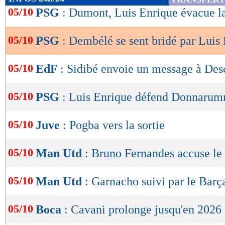
de
05/10
PSG
: Dumont, Luis Enrique évacue l
lecture
05/10
PSG
: Dembélé se sent bridé par Luis
OK
05/10
EdF
: Sidibé envoie un message à De
05/10
PSG
: Luis Enrique défend Donnaru
05/10
Juve
: Pogba vers la sortie
05/10
Man Utd
: Bruno Fernandes accuse le
05/10
Man Utd
: Garnacho suivi par le Barça
05/10
Boca
: Cavani prolonge jusqu'en 2026 (