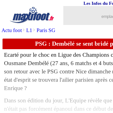
Les Infos du F
05/10
VIDEO
: Davitashvili voit triple !
emplac
05/10
L1
: St Etienne 3-1 Auxerre (fini)
>
>
Actu foot
L1
Paris SG
05/10
Juve
: Pogba prêt à quitter l'Europe ?
PSG : Dembélé se sent bridé 
05/10
L1
: Lille-Toulouse, les compos
Ecarté pour le choc en Ligue des Champions c
05/10
Ang.
: Arsenal retourne Southampton
Ousmane
Dembélé
(27 ans, 6 matchs et 4 buts
son retour avec le PSG contre Nice dimanche 
05/10
Ang.
: Manchester City bat difficilem
état d'esprit se trouvera l'ailier parisien après 
Enrique ?
05/10
All.
: le gros couac de Leverkusen
Dans son édition du jour, L'Equipe révèle que l
05/10
All.
: Dortmund retombe dans ses trav
n'était pas forcément épanoui dans ce début d