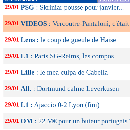
de
29/01
PSG
: Skriniar pousse pour janvier...
lecture
29/01
VIDEOS
: Vercoutre-Pantaloni, c'était
OK
29/01
Lens
: le coup de gueule de Haise
29/01
L1
: Paris SG-Reims, les compos
29/01
Lille
: le mea culpa de Cabella
29/01
All.
: Dortmund calme Leverkusen
29/01
L1
: Ajaccio 0-2 Lyon (fini)
29/01
OM
: 22 M€ pour un buteur portugais 