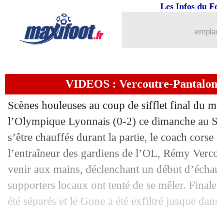
Les Infos du F
29/01
Liverpool
: Gerrard prêt à ramener Be
emplac
29/01
PSG
: le constat accablant de Galtier
29/01
PSG
: une première pour Verratti !
VIDEOS : Vercoutre-Pantaloni,
29/01
PSG
: Pereira tire la sonnette d'alarme
Scènes houleuses au coup de sifflet final du m
29/01
PSG
: la frustration de Neymar
l’Olympique Lyonnais (0-2) ce dimanche au S
s’être chauffés durant la partie, le coach corse
29/01
Esp.
: le Real muet, le Barça s'échapp
l’entraîneur des gardiens de l’OL, Rémy Vercout
venir aux mains, déclenchant un début d’échau
29/01
Ita.
: Naples s'arrache contre la Roma
supporters locaux ont tenté de se mêler. Fina
été séparés et le Gone a été exfiltré jusque dan
29/01
L1
: le classement complet