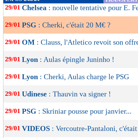
de
29/01
Chelsea
: nouvelle tentative pour E. F
lecture
29/01
PSG
: Cherki, c'était 20 M€ ?
OK
29/01
OM
: Clauss, l'Atletico revoit son offr
29/01
Lyon
: Aulas épingle Juninho !
29/01
Lyon
: Cherki, Aulas charge le PSG
29/01
Udinese
: Thauvin va signer !
29/01
PSG
: Skriniar pousse pour janvier...
29/01
VIDEOS
: Vercoutre-Pantaloni, c'était