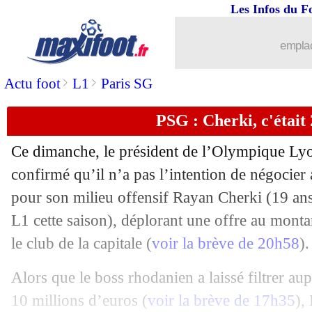
Les Infos du F
emplac
>
>
Actu foot
L1
Paris SG
PSG : Cherki, c'était
...
brèves d'AUJOURD'HUI ( 9 août 202
Ce dimanche, le président de l’Olympique Lyo
...
Liste des brèves du lun. 30 janvier 20
confirmé qu’il n’a pas l’intention de négocier
pour son milieu offensif Rayan Cherki (19 ans,
29/01
OM
: négociations confirmées pour Vi
L1 cette saison), déplorant une offre au monta
le club de la capitale (
voir la brève de 20h58
).
29/01
Liverpool
: Gerrard prêt à ramener Be
Alors que le boss rhodanien a laissé filtrer au
29/01
PSG
: le constat accablant de Galtier
10 millions d’euros (
voir la brève de 17h35
),