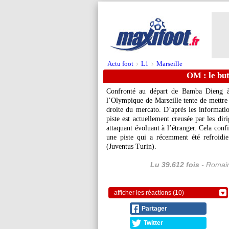
Actu foot
L1
Marseille
>
>
OM : le but
Confronté au départ de Bamba Dieng à
l’Olympique de Marseille tente de mettre 
droite du mercato. D’après les information
piste est actuellement creusée par les dir
attaquant évoluant à l’étranger. Cela con
une piste qui a récemment été refroidie
(Juventus Turin).
Lu 39.612 fois
- Romain
afficher les réactions (10)
Partager
Twitter