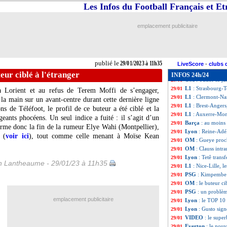
Tottenham
: c'es
29/01
Les Infos du Football Français et E
Ang. (Cpe)
: Bri
29/01
L1
: Ajaccio-Lyo
29/01
emplacement publicitaire
OM
: Ounahi jusq
29/01
Lyon
: une offre
29/01
PSG
: Skriniar c
29/01
PHOTO
: Atal, la
29/01
publié le
29/01/2023 à 11h35
L1
: Nice 1-0 Lill
29/01
LiveScore
-
clubs 
Ita.
: Milan prend
29/01
eur ciblé à l'étranger
INFOS 24h/24
OM
: Tudor se j
29/01
L1
: Strasbourg-
29/01
 Lorient et au refus de Terem Moffi de s’engager,
L1
: Clermont-Na
29/01
la main sur un avant-centre durant cette dernière ligne
L1
: Brest-Angers
29/01
s de Téléfoot, le profil de ce buteur a été ciblé et la
L1
: Auxerre-Mon
29/01
igeants phocéens. Un seul indice a fuité : il s’agit d’un
Barça
: au moins
29/01
firme donc la fin de la rumeur Elye Wahi (Montpellier),
Lyon
: Reine-Adél
29/01
 (
voir ici
), tout comme celle menant à Moïse Kean
OM
: Gueye proc
29/01
OM
: Clauss intr
29/01
Lyon
: Tetê transf
29/01
 Lantheaume - 29/01/23 à 11h35
L1
: Nice-Lille, 
29/01
PSG
: Kimpembe 
29/01
OM
: le buteur ci
29/01
PSG
: un problèm
29/01
emplacement publicitaire
Lyon
: le TOP 10
29/01
Lyon
: Gusto sign
29/01
VIDEO
: le supe
29/01
Everton
: le nou
29/01