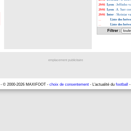
Lyon
: Jeffinho v
29/01
Lyon
: A. Sarr co
29/01
Inter
: Skriniar v
29/01
Liste des brèv
...
Liste des brèv
...
Filtrer :
emplacement publicitaire
- © 2000-2026 MAXIFOOT -
choix de consentement
- L'actualité du
football
-