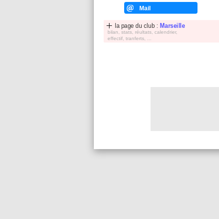
Mail
la page du club :
Marseille
bilan, stats, réultats, calendrier,
effectif, tranferts, ...