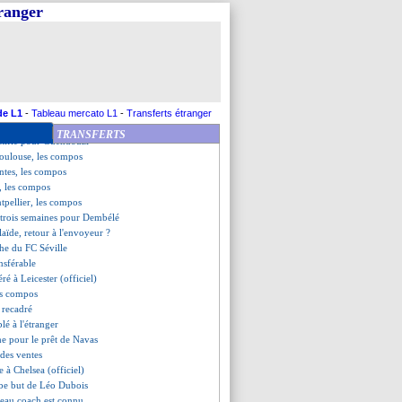
t bouclé pour Porro
tranger
ghton élimine Liverpool
n, les compos
u'en 2027 (officiel)
 attendue pour Dembélé
onfirme son arrivée !
 poisse...
e (fini)
de L1
-
Tableau mercato L1
-
Transferts étranger
 une nouvelle raclée
TRANSFERTS
ustifie pour Guendouzi
Toulouse, les compos
ntes, les compos
, les compos
tpellier, les compos
 trois semaines pour Dembélé
aïde, retour à l'envoyeur ?
he du FC Séville
ansférable
éré à Leicester (officiel)
les compos
recadré
blé à l'étranger
e pour le prêt de Navas
 des ventes
e à Chelsea (officiel)
rbe but de Léo Dubois
veau coach est connu