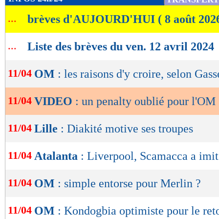
de
...
brèves d'AUJOURD'HUI ( 8 août 202
lecture
OK
...
Liste des brèves du ven. 12 avril 2024
11/04
OM
: les raisons d'y croire, selon Gass
11/04
VIDEO
: un penalty oublié pour l'OM
11/04
Lille
: Diakité motive ses troupes
11/04
Atalanta
: Liverpool, Scamacca a imi
11/04
OM
: simple entorse pour Merlin ?
11/04
OM
: Kondogbia optimiste pour le ret