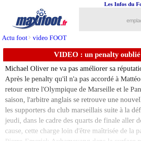
Les Infos du F
emplac
>
Actu foot
video FOOT
VIDEO : un penalty oubli
Michael Oliver ne va pas améliorer sa réputati
Après le penalty qu'il n'a pas accordé à Matt
retour entre l'Olympique de Marseille et le Pa
saison, l'arbitre anglais se retrouve une nouvel
les supporters du club marseillais suite à la dé
jeudi, dans le cadre des quarts de finale aller
cause, cette charge loin d'être maîtrisée de la 