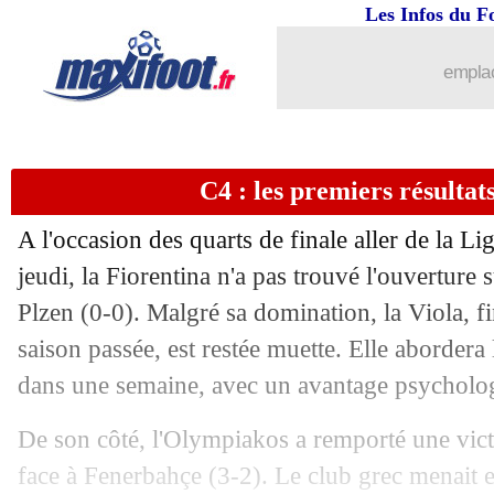
Les Infos du F
...
brèves d'AUJOURD'HUI ( 9 août 202
emplac
...
Liste des brèves du ven. 12 avril 2024
11/04
OM
: les raisons d'y croire, selon Gass
C4 : les premiers résultats
11/04
VIDEO
: un penalty oublié pour l'OM
A l'occasion des quarts de finale aller de la 
11/04
Lille
: Diakité motive ses troupes
jeudi, la Fiorentina n'a pas trouvé l'ouverture 
Plzen (0-0). Malgré sa domination, la Viola, fi
11/04
Atalanta
: Liverpool, Scamacca a imi
saison passée, est restée muette. Elle abordera
dans une semaine, avec un avantage psycholog
11/04
OM
: simple entorse pour Merlin ?
De son côté, l'Olympiakos a remporté une vict
11/04
OM
: Kondogbia optimiste pour le ret
face à Fenerbahçe (3-2). Le club grec menait e