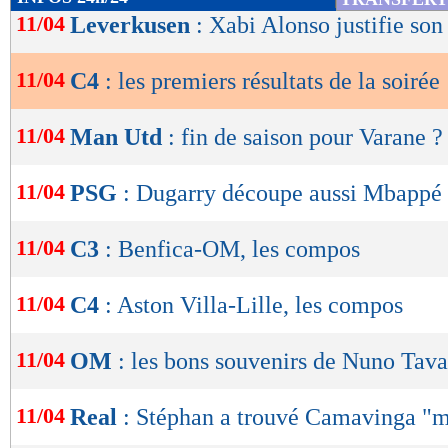
de
11/04
Leverkusen
: Xabi Alonso justifie son
lecture
11/04
C4
: les premiers résultats de la soirée
OK
11/04
Man Utd
: fin de saison pour Varane ?
11/04
PSG
: Dugarry découpe aussi Mbappé
11/04
C3
: Benfica-OM, les compos
11/04
C4
: Aston Villa-Lille, les compos
11/04
OM
: les bons souvenirs de Nuno Tava
11/04
Real
: Stéphan a trouvé Camavinga "