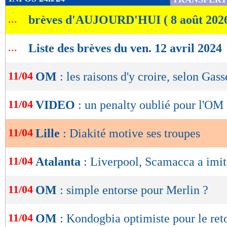
de
...
brèves d'AUJOURD'HUI ( 8 août 202
lecture
OK
...
Liste des brèves du ven. 12 avril 2024
11/04
OM
: les raisons d'y croire, selon Gass
11/04
VIDEO
: un penalty oublié pour l'OM
11/04
Lille
: Diakité motive ses troupes
11/04
Atalanta
: Liverpool, Scamacca a imi
11/04
OM
: simple entorse pour Merlin ?
11/04
OM
: Kondogbia optimiste pour le ret