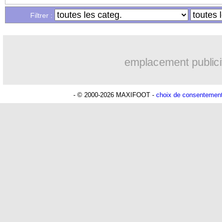
Filtrer :
11/04
C3
: Aubameyang renforce sa légende
11/04
C4
: les résultats de la soirée
emplacement publici
11/04
C3
: Liverpool coule, Leverkusen en p
- © 2000-2026 MAXIFOOT -
choix de consentemen
11/04
C4
: Aston Villa 2-1 Lille (fini)
11/04
C3
: Benfica 2-1 OM (fini)
11/04
Rennes
: Stéphan veut inverser la ten
11/04
Bayern
: Manchester City pousse pou
11/04
ArS
: Al Hilal remporte la Supercoupe