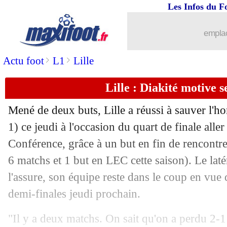
Les Infos du F
emplac
>
>
Actu foot
L1
Lille
Lille : Diakité motive s
Mené de deux buts, Lille a réussi à sauver l'ho
1) ce jeudi à l'occasion du quart de finale alle
Conférence, grâce à un but en fin de rencont
6 matchs et 1 but en LEC cette saison). Le lat
l'assure, son équipe reste dans le coup en vue d
demi-finales jeudi prochain.
"Il y a deux matchs. On sait qu'on a perdu 2-1