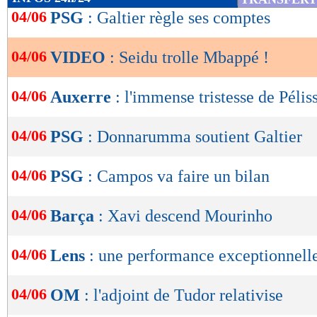
de
04/06
PSG
: Galtier règle ses comptes
lecture
04/06
VIDEO
: Seidu trolle Mbappé !
OK
04/06
Auxerre
: l'immense tristesse de Pélis
04/06
PSG
: Donnarumma soutient Galtier
04/06
PSG
: Campos va faire un bilan
04/06
Barça
: Xavi descend Mourinho
04/06
Lens
: une performance exceptionnell
04/06
OM
: l'adjoint de Tudor relativise