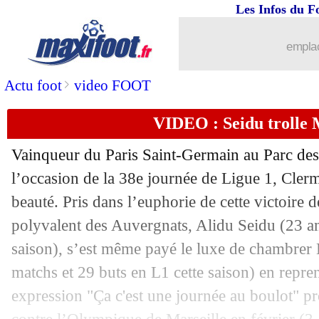
Les Infos du F
04/06
PSG
: Nagelsmann, le favori du Qatar
emplac
04/06
PHOTOS
: Benzema au Real en 15 i
>
Actu foot
video FOOT
04/06
PSG
: Messi, Neymar a "tout essayé"
VIDEO : Seidu trolle
04/06
Nantes
: un gros soulagement pour Ar
Vainqueur du Paris Saint-Germain au Parc des
04/06
PSG
: un record pour Ramos
l’occasion de la 38e journée de Ligue 1, Clerm
beauté. Pris dans l’euphorie de cette victoire d
04/06
Real
: Hazard a renoncé à 7 M€
polyvalent des Auvergnats, Alidu
Seidu
(23 an
saison), s’est même payé le luxe de chambrer
04/06
Real
: le message de Vinicius pour B
matchs et 29 buts en L1 cette saison) en repre
expression "Ça c'est une journée au boulot" p
04/06
PSG
: Messi sifflé, Lizarazu en remet