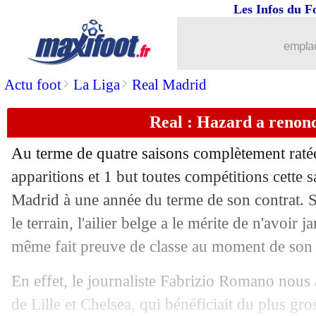
Les Infos du F
04/06
Ajaccio
: l'agression, Orsoni donne sa
emplac
04/06
Man City
: Akanji encense Gündogan
>
>
Actu foot
La Liga
Real Madrid
04/06
Nice
: Digard vers la sortie
Real : Hazard a renon
04/06
Annecy
: le président met la pression
Au terme de quatre saisons complètement rat
04/06
Monaco
: Clement limogé ! (officiel)
apparitions et 1 but toutes compétitions cette s
Madrid à une année du terme de son contrat. S'
04/06
PSG
: Mbappé veut battre le record d
le terrain, l'ailier belge a le mérite de n'avoir 
même fait preuve de classe au moment de son 
04/06
Ajaccio
: Pantaloni sort la tête haute
En effet, le journaliste Fabrizio Romano nous
04/06
Auxerre
: Massengo accuse le coup
de Lille et Chelsea, qui bénéficiait du plus gro