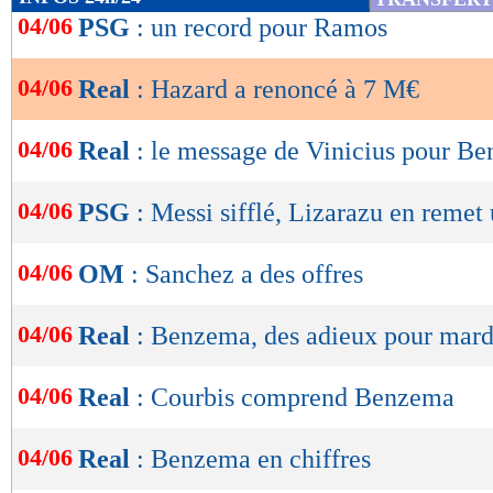
de
04/06
PSG
: un record pour Ramos
lecture
04/06
Real
: Hazard a renoncé à 7 M€
OK
04/06
Real
: le message de Vinicius pour B
04/06
PSG
: Messi sifflé, Lizarazu en remet
04/06
OM
: Sanchez a des offres
04/06
Real
: Benzema, des adieux pour mard
04/06
Real
: Courbis comprend Benzema
04/06
Real
: Benzema en chiffres