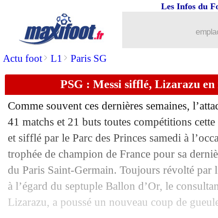
Les Infos du F
04/06
Nice
: Digard vers la sortie
emplac
04/06
Annecy
: le président met la pression
>
>
Actu foot
L1
Paris SG
04/06
Monaco
: Clement limogé ! (officiel)
PSG : Messi sifflé, Lizarazu e
04/06
PSG
: Mbappé veut battre le record d
Comme souvent ces dernières semaines, l’att
04/06
Ajaccio
: Pantaloni sort la tête haute
41 matchs et 21 buts toutes compétitions cette 
et sifflé par le Parc des Princes samedi à l’occ
04/06
Auxerre
: Massengo accuse le coup
trophée de champion de France pour sa dernièr
du Paris Saint-Germain. Toujours révolté par l’
04/06
Reims
: Balogun derrière Ibrahimovic
à l’égard du septuple Ballon d’Or, le consulta
Lizarazu, a poussé un nouveau coup de gueul
04/06
Real
: Camavinga salue la légende B