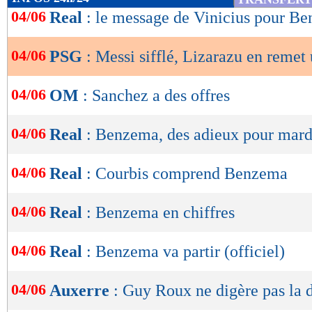
de
04/06
Real
: le message de Vinicius pour B
lecture
04/06
PSG
: Messi sifflé, Lizarazu en remet
OK
04/06
OM
: Sanchez a des offres
04/06
Real
: Benzema, des adieux pour mard
04/06
Real
: Courbis comprend Benzema
04/06
Real
: Benzema en chiffres
04/06
Real
: Benzema va partir (officiel)
04/06
Auxerre
: Guy Roux ne digère pas la 