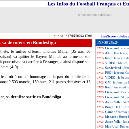
Les Infos du Football Français et E
L1
: Lyon-Angers
17/05
L1
: St Etienne-T
17/05
PSG
: Pacho, ses
17/05
emplacement publicitaire
Ang. (Cpe)
: Cit
17/05
Real
: le Barça, l
17/05
L2
: Metz va défi
17/05
All.
: Olise termi
17/05
publié le
17/05/2025 à 17h02
LiveScore
-
clubs 
PSG
: sacre en C
17/05
 sa dernière en Bundesliga
INFOS 24h/24
Lyon
: les financ
17/05
Liverpool
: accor
17/05
 été, le milieu offensif Thomas
Müller
(35 ans, 30
All.
: Olise brill
17/05
e saison) va quitter le Bayern Munich au terme de son
Real
: la saison d
17/05
 poursuivre sa carrière à l'étranger, a ainsi disputé son
VIDEO
: Müller,
17/05
nheim (4-0).
Sunderland
: Job
17/05
PSG
: le jeune C
17/05
 le droit à un bel hommage de la part du public de la
VIDEO
: le but s
17/05
nat ? 503 matchs, 150 buts, 211 passes décisives et 13
OM
: le futur de
17/05
Real
: Ancelotti j
17/05
Liverpool
: Bradl
17/05
, sa dernière sortie en Bundesliga
Liverpool
: Slot
17/05
Aston Villa
: 50 
17/05
Barça
: la C1, Ar
17/05
Côme
: Yeremay 
17/05
Monaco
: Hütter
17/05
Aston Villa
: les
17/05
Man Utd
: Ruben
17/05