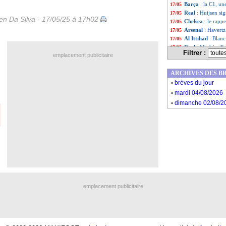
Barça
: la C1, u
17/05
Real
: Huijsen si
17/05
n Da Silva - 17/05/25 à 17h02
Chelsea
: le rapp
17/05
Arsenal
: Havertz
17/05
Al Ittihad
: Blanc
17/05
Real
: Modric, Xa
17/05
Filtrer :
emplacement publicitaire
Lille
: David disc
17/05
Man Utd
: le me
17/05
ARCHIVES DES B
Naples
: Natan va
17/05
.
Liverpool
: Salah
17/05
brèves du jour
.
Real
: Huijsen jo
17/05
mardi 04/08/2026
PSG
: Ramos ne s
17/05
.
dimanche 02/08/2
Liste des brèv
...
Liste des brèv
...
emplacement publicitaire