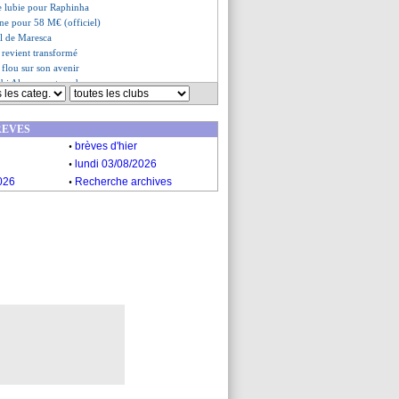
ne lubie pour Raphinha
gne pour 58 M€ (officiel)
el de Maresca
 revient transformé
 flou sur son avenir
bi Alonso va trancher
ute avec 5 clubs
ssage clair de Ruben Amorim
REVES
 rester au Betis
.
 ne pensait pas rester
brèves d'hier
uera le Mondial des clubs
.
lundi 03/08/2026
era pas bradé
.
026
Recherche archives
es du ven. 16 mai 2025
es du jeu. 15 mai 2025