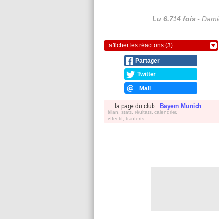
Lu 6.714 fois
- Damie
afficher les réactions (3)
Partager
Twitter
Mail
la page du club :
Bayern Munich
bilan, stats, réultats, calendrier,
effectif, tranferts, ...