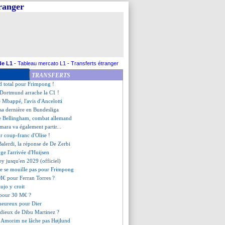
tranger
, les compos
oulouse, les compos
 mots sur Luis Enrique
y chute, FA Cup pour Palace !
es félicitations d'Ancelotti
er le 16e de L1 !
ne meilleur passeur
de L1
-
Tableau mercato L1
-
Transferts étranger
1, le club veut les Champs
TRANSFERTS
es, Textor rassure encore
d total pour Frimpong !
e, Dortmund arrache la C1 !
e Mbappé, l'avis d'Ancelotti
 sa dernière en Bundesliga
e Bellingham, combat allemand
amara va également partir...
ur coup-franc d'Olise !
 Balerdi, la réponse de De Zerbi
uge l'arrivée d'Huijsen
ey jusqu'en 2029 (officiel)
 ne se mouille pas pour Frimpong
M€ pour Ferran Torres ?
aujo y croit
pour 30 M€ ?
 heureux pour Dier
 adieux de Dibu Martinez ?
 Amorim ne lâche pas Højlund