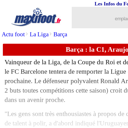
Les Infos du F
17/05
Real
: le Barça, les félicitations d'Ance
emplac
17/05
L2
: Metz va défier le 16e de L1 !
>
>
Actu foot
La Liga
Barça
17/05
All.
: Olise termine meilleur passeur
Barça : la C1, Araujo
17/05
PSG
: sacre en C1, le club veut les C
Vainqueur de la Liga, de la Coupe du Roi et 
17/05
Lyon
: les finances, Textor rassure enc
le FC Barcelone tentera de remporter la Ligue
prochaine. Le défenseur polyvalent Ronald
Ar
17/05
Liverpool
: accord total pour Frimpon
2 buts toutes compétitions cette saison) croit
dans un avenir proche.
17/05
All.
: Olise brille, Dortmund arrache l
"Les gens sont très enthousiastes à propos de 
17/05
Real
: la saison de Mbappé, l'avis d'An
de talent à polir, a d'abord indiqué l'Uruguay