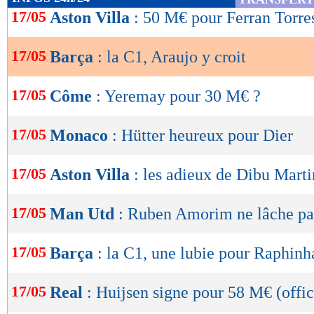
de
17/05
Aston Villa
: 50 M€ pour Ferran Torre
lecture
17/05
Barça
: la C1, Araujo y croit
OK
17/05
Côme
: Yeremay pour 30 M€ ?
17/05
Monaco
: Hütter heureux pour Dier
17/05
Aston Villa
: les adieux de Dibu Marti
17/05
Man Utd
: Ruben Amorim ne lâche pa
17/05
Barça
: la C1, une lubie pour Raphinh
17/05
Real
: Huijsen signe pour 58 M€ (offic