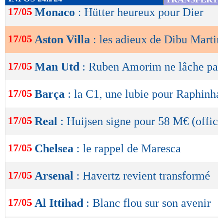
de
17/05
Monaco
: Hütter heureux pour Dier
lecture
17/05
Aston Villa
: les adieux de Dibu Marti
OK
17/05
Man Utd
: Ruben Amorim ne lâche pa
17/05
Barça
: la C1, une lubie pour Raphinh
17/05
Real
: Huijsen signe pour 58 M€ (offic
17/05
Chelsea
: le rappel de Maresca
17/05
Arsenal
: Havertz revient transformé
17/05
Al Ittihad
: Blanc flou sur son avenir