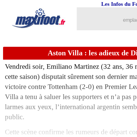
Les Infos du F
17/05
PSG
: sacre en C1, le club veut les C
emplac
17/05
Lyon
: les finances, Textor rassure enc
17/05
Liverpool
: accord total pour Frimpon
Aston Villa : les adieux de 
17/05
All.
: Olise brille, Dortmund arrache l
Vendredi soir,
Emiliano Martinez
(32 ans, 36 
17/05
Real
: la saison de Mbappé, l'avis d'An
cette saison) disputait sûrement son dernier ma
victoire contre Tottenham (2-0) en Premier Le
17/05
VIDEO
: Müller, sa dernière en Bunde
Villa a tenu à saluer les supporters et n’a pas
larmes aux yeux, l’international argentin sembl
17/05
Sunderland
: Jobe Bellingham, comba
public.
17/05
PSG
: le jeune Camara va également pa
Cette scène confirme les rumeurs de départ c