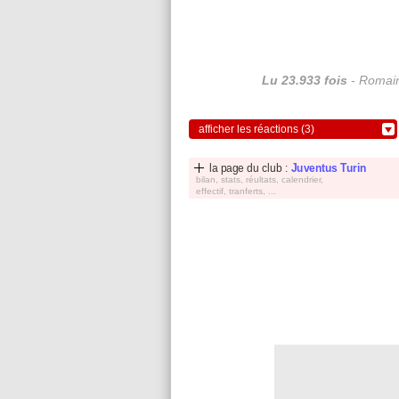
Lu 23.933 fois
- Romain
afficher les réactions (3)
la page du club :
Juventus Turin
bilan, stats, réultats, calendrier,
effectif, tranferts, ...