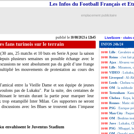
Konyaspor
: Schn
10/08
Les Infos du Football Français et E
OM
: Kondogbia, 
10/08
Real
: une premiè
10/08
emplacement publicitaire
Montpellier
: le 
10/08
Chelsea
: Monaco 
10/08
Man City
: Guard
10/08
Galatasaray
: Za
10/08
publié le
10/08/2023 à 12h45
Real
: grave bles
10/08
LiveScore
-
clubs 
Juve
: Pogba, All
10/08
s fans turinois sur le terrain
INFOS 24h/24
PSG
: Mbappé ref
10/08
Lille
: Cavaleiro a
10/08
(30 ans, 25 matchs et 10 buts en Serie A pour la saison
Reims
: c'est fai
10/08
epuis plusieurs semaines un possible échange avec le
Ajax
: Alvarez v
10/08
scussions ne sont absolument pas du goût d’une frange
Lille
: Miramon, c'
10/08
multiplié les mouvements de protestation au cours des
VIDEO
: Lukaku, 
10/08
Liverpool
: Al-Ah
10/08
Leeds
: Chelsea v
10/08
l'amical entre la Vieille Dame et son équipe de jeunes
OM
: la méthode
10/08
voulons pas de Lukaku". Par la suite, des centaines de
Tottenham
: Kan
10/08
hissant le terrain durant la partie pour marquer leur
Chelsea
: Kepa, l
10/08
x trop estampillé Inter Milan. Ces supporters ne seront
Rennes
: Matic ré
10/08
discussions avec les Blues se trouvent dans l’impasse
PSG
: Enrique prê
10/08
Man City
: Paqu
10/08
OM
: Besiktas in
10/08
Juve
: Lukaku, C
10/08
ku envahissent le Juventus Stadium
PSG
: Mbappé, le
10/08
OM
: Ounahi agac
10/08