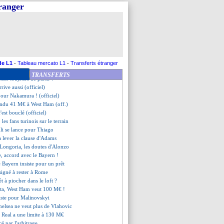
eiderlin résilie déjà (officiel)
tranger
Marcelino se justifie
re piste pour le gardien
PSG dans le coup pour Wahi ?
tient tête pour Washington !
iola esquive pour Paqueta
niolo vers Aston Villa ?
sure pour Courtois !
de L1
-
Tableau mercato L1
-
Transferts étranger
egri a de bonnes sensations
TRANSFERTS
use toujours de partir !
rrive aussi (officiel)
t pour Nakamura ! (officiel)
endu 41 M€ à West Ham (off.)
est bouclé (officiel)
les fans turinois sur le terrain
li se lance pour Thiago
a lever la clause d'Adams
 Longoria, les doutes d'Alonzo
e, accord avec le Bayern !
e Bayern insiste pour un prêt
signé à rester à Rome
t à piocher dans le loft ?
eta, West Ham veut 100 M€ !
siste pour Malinovskyi
helsea ne veut plus de Vlahovic
 Real a une limite à 130 M€
é par l'arbitrage