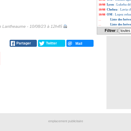
Lyon
: Lukeba dé
10/08
Chelsea
: Lavia c
10/08
OM
: Lopez refu
10/08
Liste des brèv
...
Liste des brèv
...
 Lantheaume - 10/08/23 à 12h45
Filtrer :
Partager
Twitter
Mail
emplacement publicitaire