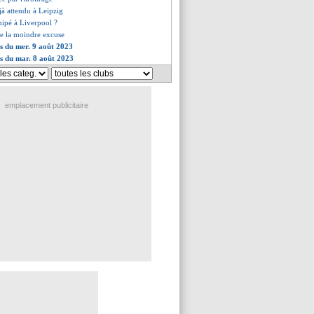
jà attendu à Leipzig
hipé à Liverpool ?
se la moindre excuse
es du mer. 9 août 2023
es du mar. 8 août 2023
emplacement publicitaire