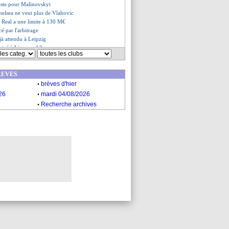
siste pour Malinovskyi
helsea ne veut plus de Vlahovic
 Real a une limite à 130 M€
é par l'arbitrage
jà attendu à Leipzig
hipé à Liverpool ?
se la moindre excuse
es du mer. 9 août 2023
REVES
es du mar. 8 août 2023
.
brèves d'hier
.
26
mardi 04/08/2026
.
Recherche archives