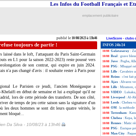
Les Infos du Football Français et E
Real
: Mbappé, l
10/08
Man Utd
: Fred,
10/08
Milan
: le Bayern
10/08
emplacement publicitaire
Konyaspor
: Schn
10/08
OM
: Kondogbia, 
10/08
Real
: une premiè
10/08
Montpellier
: le 
10/08
publié le
10/08/2023 à 13h46
LiveScore
-
clubs 
Chelsea
: Monaco 
10/08
fuse toujours de partir !
INFOS 24h/24
Man City
: Guard
10/08
Galatasaray
: Za
10/08
s laissé dans le loft, l'attaquant du Paris Saint-Germain
Real
: grave bles
10/08
buts en L1 pour la saison 2022-2023) reste poussé vers
Juve
: Pogba, All
10/08
prolongation de son contrat, qui expire en juin 2024.
PSG
: Mbappé ref
10/08
ais n'a pas changé d'avis : il souhaite rester à Paris pour
Lille
: Cavaleiro a
10/08
Reims
: c'est fai
10/08
Ajax
: Alvarez v
10/08
gional Le Parisien ce jeudi, l'ancien Monégasque a
Lille
: Miramon, c'
10/08
l-Khelaïfi en début de semaine et lui a expliqué qu'il ne
VIDEO
: Lukaku, 
10/08
rid, lors de cette période des transferts. De son côté,
Liverpool
: Al-Ah
10/08
ver de temps de jeu cette saison sans la signature d'un
Leeds
: Chelsea v
10/08
OM
: la méthode
ù les deux hommes se sont dit leurs quatre vérités, le
10/08
Tottenham
: Kan
10/08
ement bloqué...
Chelsea
: Kepa, l
10/08
Rennes
: Matic ré
10/08
en Da Silva - 10/08/23 à 13h46
PSG
: Enrique prê
10/08
Man City
: Paqu
10/08