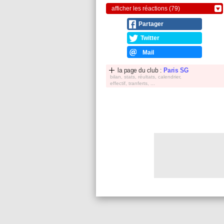
afficher les réactions (79)
Partager
Twitter
Mail
la page du club :
Paris SG
bilan, stats, réultats, calendrier,
effectif, tranferts, ...