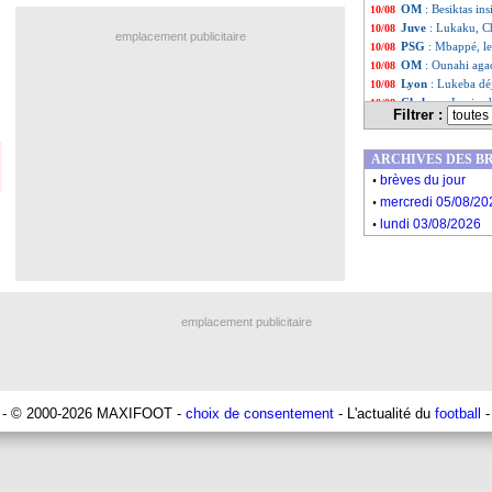
OM
: Besiktas in
10/08
Juve
: Lukaku, C
10/08
emplacement publicitaire
PSG
: Mbappé, le
10/08
OM
: Ounahi agac
10/08
Lyon
: Lukeba dé
10/08
Chelsea
: Lavia c
10/08
Filtrer :
OM
: Lopez refu
10/08
Liste des brèv
...
ARCHIVES DES B
Liste des brèv
...
.
brèves du jour
.
mercredi 05/08/20
.
lundi 03/08/2026
emplacement publicitaire
- © 2000-2026 MAXIFOOT -
choix de consentement
- L'actualité du
football
-