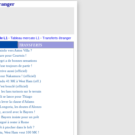
tranger
a blague de Kroos
 Fenerbahçe offre 15 M€
 pense à l'option Maignan !
eiderlin résilie déjà (officiel)
Marcelino se justifie
re piste pour le gardien
PSG dans le coup pour Wahi ?
de L1
-
Tableau mercato L1
-
Transferts étranger
tient tête pour Washington !
TRANSFERTS
iola esquive pour Paqueta
niolo vers Aston Villa ?
sure pour Courtois !
egri a de bonnes sensations
use toujours de partir !
rrive aussi (officiel)
t pour Nakamura ! (officiel)
endu 41 M€ à West Ham (off.)
est bouclé (officiel)
les fans turinois sur le terrain
li se lance pour Thiago
a lever la clause d'Adams
 Longoria, les doutes d'Alonzo
e, accord avec le Bayern !
e Bayern insiste pour un prêt
signé à rester à Rome
t à piocher dans le loft ?
eta, West Ham veut 100 M€ !