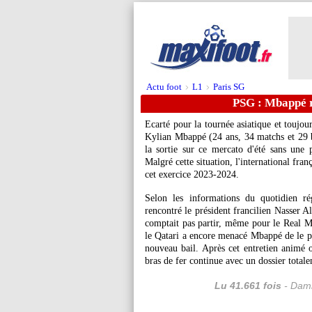
Actu foot
L1
Paris SG
>
>
PSG : Mbappé re
Ecarté pour la tournée asiatique et toujour
Kylian
Mbappé
(24 ans, 34 matchs et 29 
la sortie sur ce mercato d'été sans une 
Malgré cette situation, l'international franç
cet exercice 2023-2024.
Selon les informations du quotidien ré
rencontré le président francilien Nasser A
comptait pas partir, même pour le Real Mad
le Qatari a encore menacé Mbappé de le pri
nouveau bail. Après cet entretien animé o
bras de fer continue avec un dossier total
Lu 41.661 fois
- Dami