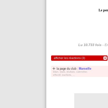
Le pe
Lu 10.733 fois
- Er
afficher les réactions (3)
la page du club :
Marseille
bilan, stats, réultats, calendrier,
effectif, tranferts, ...