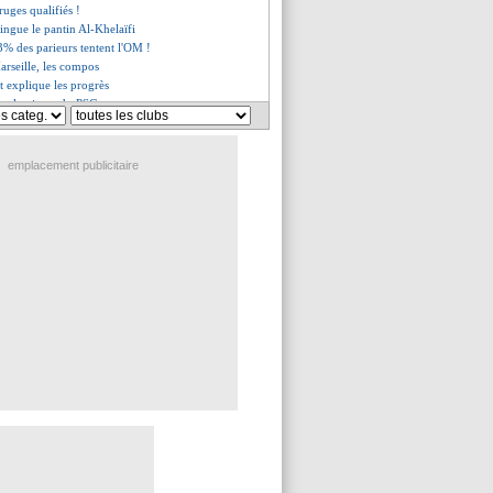
ruges qualifiés !
ingue le pantin Al-Khelaïfi
3% des parieurs tentent l'OM !
arseille, les compos
t explique les progrès
ns le viseur du PSG
a signé (officiel)
ui
: Diallo sort du silence
 arrache le nul
emplacement publicitaire
ation imminente pour Doué
umérique, un démenti
c-Savic, c'est 120 M€ !
accusations contre Le Graët
tique ses joueurs
p répond sèchement à Hamann
ré ne se cherche pas d'excuses
", Ekitike postule !
ag encourage encore Ronaldo
rki va encore devoir patienter
l du pied de Ramos
la place des fans contre le PSG
ffe jette l'éponge
iola se justifie pour Håland
 c'est imminent
voie Neymar en pivot !
 Verratti, Galtier amer