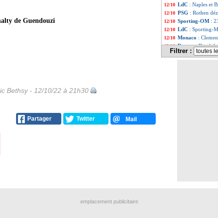
LdC
: Naples et B
12/10
PSG
: Rothen déz
12/10
nalty de Guendouzi
Sporting-OM
: 2
12/10
LdC
: Sporting-M
12/10
Monaco
: Clemen
12/10
Rennes
: Doué da
12/10
Filtrer :
Ajaccio
: Belaïli 
12/10
Affaire Hamrao
12/10
LdC (U19)
: l'OM
12/10
Rennes
: prolong
12/10
PSG
: l'armée n
12/10
ic Bethsy - 12/10/22 à 21h30
Lazio
: Milinkovi
12/10
FFF
: nouvelles 
12/10
Juve
: Allegri cri
12/10
Partager
Twitter
Mail
Liverpool
: Klop
12/10
Nantes
: Komboua
12/10
PSG
: "le grand 9
12/10
Man Utd
: Ten H
12/10
Lyon
: Blanc, Che
12/10
Espagne
: l'appe
12/10
OM
: un badge à 
12/10
Man Utd
: Ratcli
12/10
Man City
: Guard
12/10
Ajaccio
: Belaili,
12/10
emplacement publicitaire
PSG
: Courbis en
12/10
PSG
: la faute de
12/10