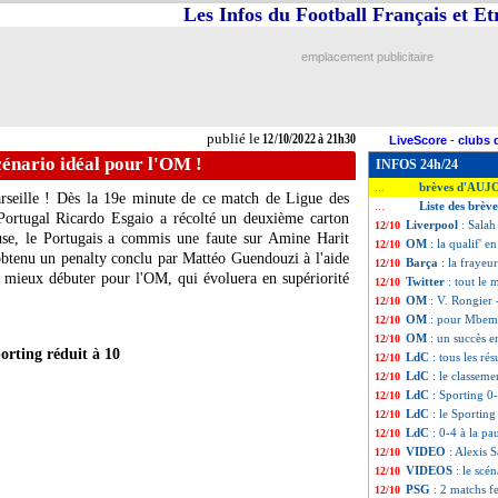
Les Infos du Football Français et E
emplacement publicitaire
publié le
12/10/2022 à 21h30
LiveScore
-
clubs 
énario idéal pour l'OM !
INFOS 24h/24
brèves d'AUJ
...
rseille ! Dès la 19e minute de ce match de Ligue des
Liste des brèv
...
 Portugal Ricardo Esgaio a récolté un deuxième carton
Liverpool
: Salah
12/10
use, le Portugais a commis une faute sur Amine Harit
OM
: la qualif' e
12/10
obtenu un penalty conclu par Mattéo Guendouzi à l'aide
Barça
: la fraye
12/10
s mieux débuter pour l'OM, qui évoluera en supériorité
Twitter
: tout le
12/10
OM
: V. Rongier 
12/10
OM
: pour Mbemba
12/10
OM
: un succès e
12/10
orting réduit à 10
LdC
: tous les rés
12/10
LdC
: le classem
12/10
LdC
: Sporting 0-
12/10
LdC
: le Sporting
12/10
LdC
: 0-4 à la pa
12/10
VIDEO
: Alexis 
12/10
VIDEOS
: le scé
12/10
PSG
: 2 matchs 
12/10