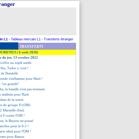
tranger
de L1
-
Tableau mercato L1
-
Transferts étranger
TRANSFERTS
OURD'HUI ( 6 août 2026)
es du jeu. 13 octobre 2022
 s'offre un triplé inédit
n 8es, Tudor y croit !
ur de Dembélé
 monde s'enflamme pour Harit !
- "on grandit"
, la bataille n'est pas terminée
n maîtrise pour Harit
ultats de la soirée
ent du groupe D (OM)
2 Marseille (fini)
 à 9 contre l'OM !
use, le Bayern est pressé
Sanchez pour le 0-2 !
nario idéal pour l'OM !
ferme pour Ramos