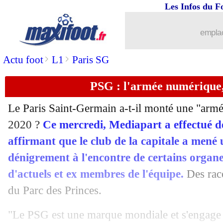
Les Infos du F
12/10
LdC
: le classement du groupe D (OM
emplac
12/10
LdC
: Sporting 0-2 Marseille (fini)
>
>
Actu foot
L1
Paris SG
12/10
LdC
: le Sporting à 9 contre l'OM !
PSG : l'armée numérique
12/10
LdC
: 0-4 à la pause, le Bayern est pre
Le Paris Saint-Germain a-t-il monté une "arm
12/10
VIDEO
: Alexis Sanchez pour le 0-2 !
2020 ?
Ce mercredi, Mediapart a effectué de
affirmant que le club de la capitale a men
12/10
VIDEOS
: le scénario idéal pour l'OM
dénigrement à l'encontre de certains organ
d'actuels et ex membres de l'équipe.
Des raco
12/10
PSG
: 2 matchs ferme pour Ramos
du Parc des Princes.
12/10
LdC
: Naples et Bruges qualifiés !
"Le PSG est une marque mondiale et s'engage