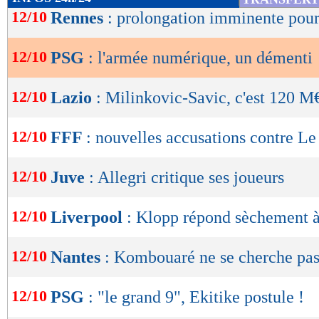
de
12/10
Rennes
: prolongation imminente pou
lecture
12/10
PSG
: l'armée numérique, un démenti
OK
12/10
Lazio
: Milinkovic-Savic, c'est 120 M€
12/10
FFF
: nouvelles accusations contre Le
12/10
Juve
: Allegri critique ses joueurs
12/10
Liverpool
: Klopp répond sèchement
12/10
Nantes
: Kombouaré ne se cherche pas
12/10
PSG
: "le grand 9", Ekitike postule !