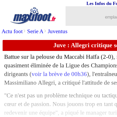
Les Infos du F
12/10
LdC
: 0-4 à la pause, le Bayern est pre
emplac
12/10
VIDEO
: Alexis Sanchez pour le 0-2 !
>
>
Actu foot
Serie A
Juventus
12/10
VIDEOS
: le scénario idéal pour l'OM
Juve : Allegri critique 
12/10
PSG
: 2 matchs ferme pour Ramos
Battue sur la pelouse du Maccabi Haïfa (2-0), 
12/10
LdC
: Naples et Bruges qualifiés !
quasiment éliminée de la Ligue des Champion
dirigeants (
voir la brève de 00h36
), l'entraîne
12/10
PSG
: Rothen dézingue le pantin Al-K
Massimiliano Allegri, a critiqué l'attitude de se
12/10
Sporting-OM
: 23% des parieurs tent
"Ce n'est pas un problème technique ou tactiq
cœur et de passion. Nous jouons trop en tant 
12/10
LdC
: Sporting-Marseille, les compos
redevenir une équipe", a piqué le manager tur