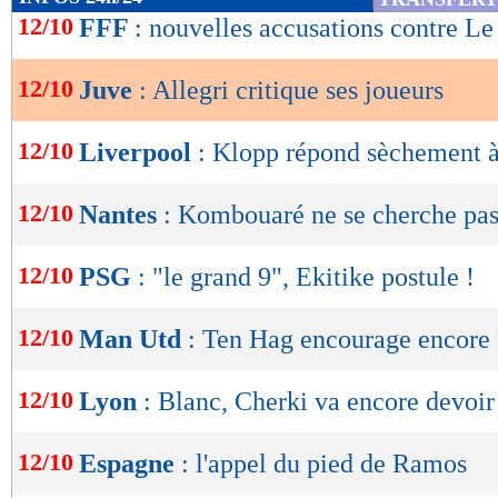
de
12/10
FFF
: nouvelles accusations contre Le
lecture
12/10
Juve
: Allegri critique ses joueurs
OK
12/10
Liverpool
: Klopp répond sèchement
12/10
Nantes
: Kombouaré ne se cherche pas
12/10
PSG
: "le grand 9", Ekitike postule !
12/10
Man Utd
: Ten Hag encourage encore
12/10
Lyon
: Blanc, Cherki va encore devoir
12/10
Espagne
: l'appel du pied de Ramos