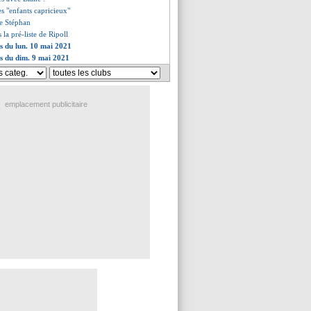
es "enfants capricieux"
ste Stéphan
la pré-liste de Ripoll
es du lun. 10 mai 2021
es du dim. 9 mai 2021
emplacement publicitaire