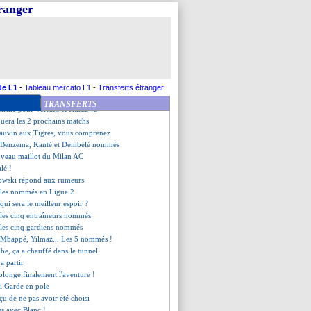
ative Bürki
tranger
 "prêt à jouer"
'Euro avec... l'Espagne ?
ilva donne rendez-vous
ait pas l'unanimité
k, l'aveu de Bierhoff
urne à l'infirmerie
is pour l'après-Pirlo
de L1
-
Tableau mercato L1
-
Transferts étranger
once son départ !
TRANSFERTS
nfirme pour Verratti et Kurzawa
uera les 2 prochains matchs
auvin aux Tigres, vous comprenez
 Benzema, Kanté et Dembélé nommés
uveau maillot du Milan AC
lé !
owski répond aux rumeurs
 les nommés en Ligue 2
 qui sera le meilleur espoir ?
 les cinq entraîneurs nommés
 les cinq gardiens nommés
 Mbappé, Yilmaz... Les 5 nommés !
e, ça a chauffé dans le tunnel
a partir
rolonge finalement l'aventure !
i Garde en pole
çu de ne pas avoir été choisi
es avec Blanc !