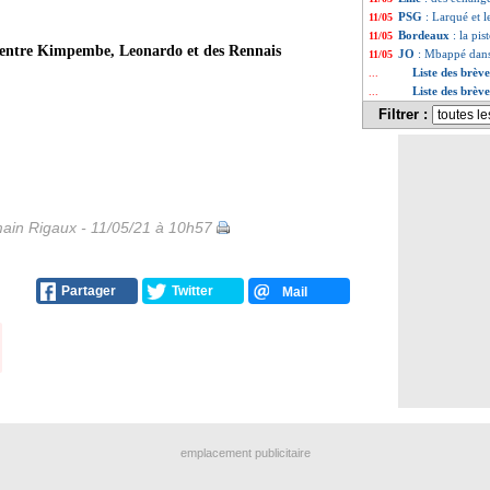
PSG
: Larqué et l
11/05
Bordeaux
: la pi
11/05
 entre Kimpembe, Leonardo et des Rennais
JO
: Mbappé dans 
11/05
Liste des brèv
...
Liste des brèv
...
Filtrer :
ain Rigaux - 11/05/21 à 10h57
Partager
Twitter
Mail
emplacement publicitaire