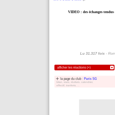
VIDEO : des échanges tendus
Lu 31.317 fois
- Rom
afficher les réactions (+)
la page du club :
Paris SG
bilan, stats, réultats, calendrier,
effectif, tranferts, ...