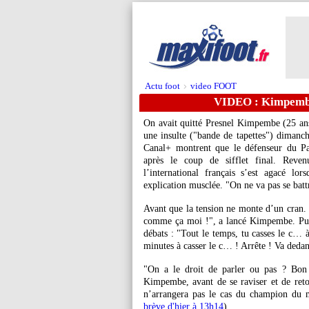
Actu foot
video FOOT
>
VIDEO : Kimpembe,
On avait quitté Presnel Kimpembe (25 ans
une insulte ("bande de tapettes") dimanc
Canal+ montrent que le défenseur du Pa
après le coup de sifflet final. Reve
l’international français s’est agacé l
explication musclée. "On ne va pas se battr
Avant que la tension ne monte d’un cran.
comme ça moi !", a lancé Kimpembe. Puis 
débats : "Tout le temps, tu casses le c… 
minutes à casser le c… ! Arrête ! Va dedan
"On a le droit de parler ou pas ? Bon 
Kimpembe, avant de se raviser et de reto
n’arrangera pas le cas du champion du m
brève d'hier à 13h14
).