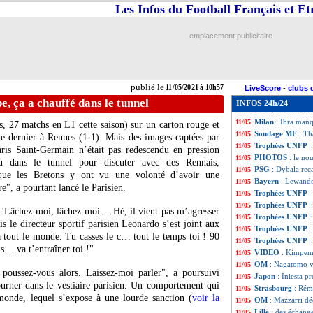
Monaco
: l'altern
11/05
Les Infos du Football Français et E
PSG
: Mbappé est
11/05
EdF
: Laporte à l
11/05
emplacement publicitaire
Milan
: Thiago S
11/05
PSG
: Aurier ne f
11/05
Allemagne
: Flic
11/05
Real
: Mendy reto
11/05
publié le
11/05/2021 à 10h57
Juve
: les 3 favor
11/05
LiveScore
-
clubs 
Juve
: Buffon ann
11/05
 ça a chauffé dans le tunnel
INFOS 24h/24
PSG
: le club co
11/05
Milan
: Ibra manq
11/05
, 27 matchs en L1 cette saison) sur un carton rouge et
Sondage MF
: Th
11/05
he dernier à Rennes (1-1). Mais des images captées par
Trophées UNFP
:
11/05
ris Saint-Germain n’était pas redescendu en pression
PHOTOS
: le no
11/05
nu dans le tunnel pour discuter avec des Rennais,
PSG
: Dybala reca
11/05
orsque les Bretons y ont vu une volonté d’avoir une
Bayern
: Lewand
11/05
e", a pourtant lancé le Parisien.
Trophées UNFP
:
11/05
Trophées UNFP
:
11/05
 "Lâchez-moi, lâchez-moi… Hé, il vient pas m’agresser
Trophées UNFP
:
11/05
le directeur sportif parisien Leonardo s’est joint aux
Trophées UNFP
:
11/05
à tout le monde. Tu casses le c… tout le temps toi ! 90
Trophées UNFP
:
11/05
s… va t’entraîner toi !"
VIDEO
: Kimpemb
11/05
OM
: Nagatomo v
11/05
poussez-vous alors. Laissez-moi parler", a poursuivi
Japon
: Iniesta p
11/05
urner dans le vestiaire parisien. Un comportement qui
Strasbourg
: Rém
11/05
onde, lequel s’expose à une lourde sanction (
voir la
OM
: Mazzarri dé
11/05
Lille
: des échang
11/05