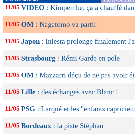
de
11/05
VIDEO
: Kimpembe, ça a chauffé dans
lecture
11/05
OM
: Nagatomo va partir
OK
11/05
Japon
: Iniesta prolonge finalement l'
11/05
Strasbourg
: Rémi Garde en pole
11/05
OM
: Mazzarri déçu de ne pas avoir ét
11/05
Lille
: des échanges avec Blanc !
11/05
PSG
: Larqué et les "enfants capricieu
11/05
Bordeaux
: la piste Stéphan