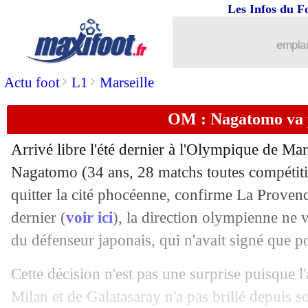
Les Infos du F
11/05
Allemagne
: Flick, l'aveu de Bierhoff
emplac
11/05
Real
: Mendy retourne à l'infirmerie
>
>
Actu foot
L1
Marseille
11/05
Juve
: les 3 favoris pour l'après-Pirlo
OM : Nagatomo va 
11/05
Juve
: Buffon annonce son départ !
Arrivé libre l'été dernier à l'Olympique de Mars
11/05
PSG
: le club confirme pour Verratti 
Nagatomo (34 ans, 28 matchs toutes compétitio
quitter la cité phocéenne, confirme La Prove
11/05
Milan
: Ibra manquera les 2 prochains
dernier (
voir ici
), la direction olympienne ne 
du défenseur japonais, qui n'avait signé que p
11/05
Sondage MF
: Thauvin aux Tigres, v
Cette décision n'est pas une surprise puisque l'
11/05
Trophées UNFP
: Benzema, Kanté e
Milan et de Galatasaray n'a pas brillé depuis s