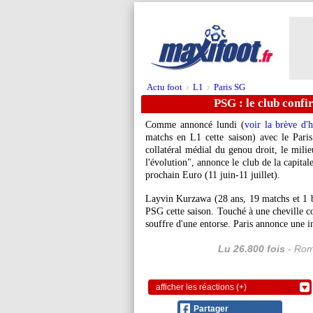
Actu foot
L1
Paris SG
>
>
PSG : le club conf
Comme annoncé lundi (
voir la brève d'
matchs en L1 cette saison) avec le Pari
collatéral médial du genou droit, le milie
l'évolution", annonce le club de la capital
prochain Euro (11 juin-11 juillet).
Layvin Kurzawa (28 ans, 19 matchs et 1 bu
PSG cette saison. Touché à une cheville co
souffre d'une entorse. Paris annonce une i
Lu 26.800 fois
- Rom
afficher les réactions (+)
Partager