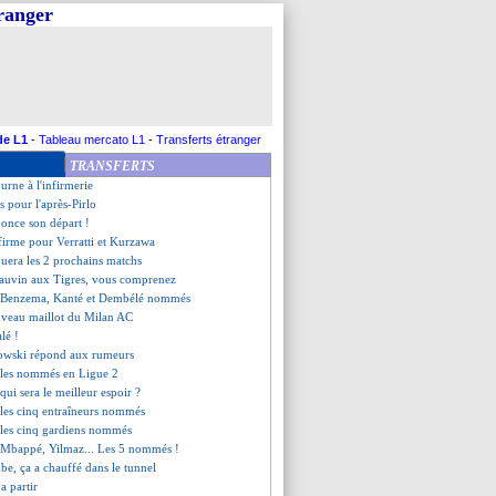
tranger
asten cartonne Van de Beek !
 évoque un "nouveau projet"
n rêve de l'Euro !
ative Bürki
 "prêt à jouer"
'Euro avec... l'Espagne ?
ilva donne rendez-vous
de L1
-
Tableau mercato L1
-
Transferts étranger
ait pas l'unanimité
TRANSFERTS
k, l'aveu de Bierhoff
urne à l'infirmerie
is pour l'après-Pirlo
once son départ !
nfirme pour Verratti et Kurzawa
uera les 2 prochains matchs
auvin aux Tigres, vous comprenez
 Benzema, Kanté et Dembélé nommés
uveau maillot du Milan AC
lé !
owski répond aux rumeurs
 les nommés en Ligue 2
 qui sera le meilleur espoir ?
 les cinq entraîneurs nommés
 les cinq gardiens nommés
 Mbappé, Yilmaz... Les 5 nommés !
e, ça a chauffé dans le tunnel
a partir