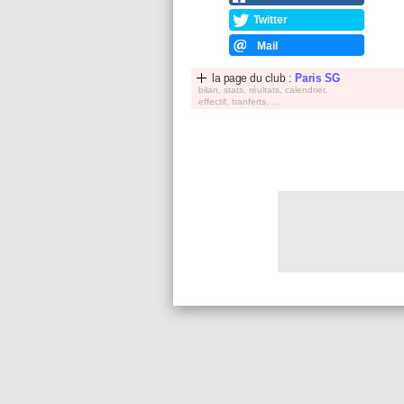
Twitter
Mail
la page du club :
Paris SG
bilan, stats, réultats, calendrier,
effectif, tranferts, ...