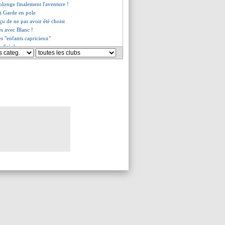
rolonge finalement l'aventure !
i Garde en pole
çu de ne pas avoir été choisi
es avec Blanc !
es "enfants capricieux"
ste Stéphan
la pré-liste de Ripoll
es du lun. 10 mai 2021
es du dim. 9 mai 2021