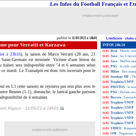
Les Infos du Football Français et E
Man Utd
: Van B
11/05
PSG
: Pochettino
11/05
Pays-Bas
: Robbe
11/05
emplacement publicitaire
Monaco
: l'altern
11/05
PSG
: Mbappé est
11/05
EdF
: Laporte à l
11/05
Milan
: Thiago S
11/05
publié le
11/05/2021 à 14h01
LiveScore
-
clubs 
PSG
: Aurier ne f
11/05
irme pour Verratti et Kurzawa
INFOS 24h/24
Allemagne
: Flic
11/05
Real
: Mendy reto
11/05
hier à 23h16
), la saison de Marco Verratti (28 ans, 21
Juve
: les 3 favor
11/05
s Saint-Germain est terminée. Victime d'une lésion du
Juve
: Buffon ann
11/05
u italien sera indisponible entre "4 et 6 semaines selon
PSG
: le club co
11/05
e ce mardi. Le Transalpin est donc très incertain pour le
Milan
: Ibra manq
11/05
Sondage MF
: Th
11/05
Trophées UNFP
:
11/05
t en L1 cette saison) ne rejouera pas non plus avec le
PHOTOS
: le no
11/05
ntre Rennes (1-1), dimanche, le latéral gauche parisien
PSG
: Dybala reca
11/05
ndisponibilité de 4 semaines.
Bayern
: Lewand
11/05
Trophées UNFP
:
11/05
ain Rigaux - 11/05/21 à 14h01
Trophées UNFP
:
11/05
Trophées UNFP
:
11/05
Trophées UNFP
:
11/05
Trophées UNFP
:
11/05
VIDEO
: Kimpemb
11/05
emplacement publicitaire
OM
: Nagatomo v
11/05