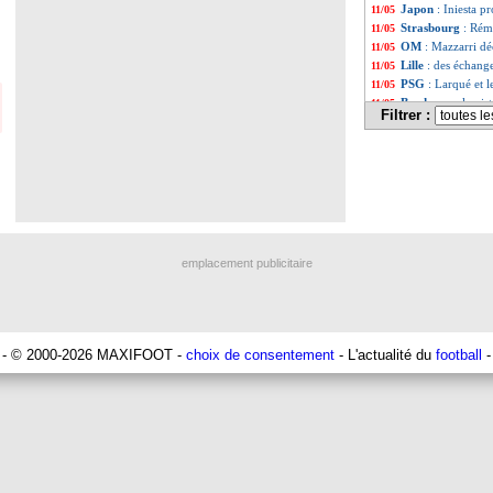
Japon
: Iniesta p
11/05
Strasbourg
: Rém
11/05
OM
: Mazzarri dé
11/05
Lille
: des échang
11/05
PSG
: Larqué et l
11/05
Bordeaux
: la pi
11/05
Filtrer :
JO
: Mbappé dans 
11/05
Liste des brèv
...
Liste des brèv
...
emplacement publicitaire
- © 2000-2026 MAXIFOOT -
choix de consentement
- L'actualité du
football
-