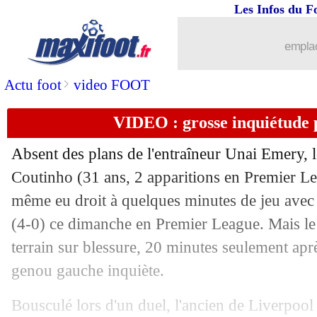
Les Infos du F
...
brèves d'AUJOURD'HUI ( 9 août 202
emplac
...
Liste des brèves du lun. 21 août 2023
>
Actu foot
video FOOT
20/08
Lens
: les regrets de Sotoca
VIDEO : grosse inquiétude
20/08
VIDEO
: les Espoirs, Henry répond à 
Absent des plans de l'entraîneur Unai Emery, l
20/08
Esp.
: l'Atletico neutralise le Betis
Coutinho
(31 ans, 2 apparitions en Premier Lea
même eu droit à quelques minutes de jeu avec 
20/08
L1
: le classement des buteurs
(4-0) ce dimanche en Premier League. Mais le B
terrain sur blessure, 20 minutes seulement aprè
20/08
Rennes
: Kalimuendo a aimé la réacti
genou gauche inquiète.
20/08
Lens
: les penalties, Samba en a marre
Bousculé lors d'un duel, l'ancien de Liverpool