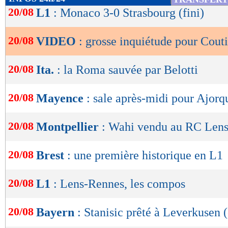
de
20/08
L1
: Monaco 3-0 Strasbourg (fini)
lecture
20/08
VIDEO
: grosse inquiétude pour Cout
OK
20/08
Ita.
: la Roma sauvée par Belotti
20/08
Mayence
: sale après-midi pour Ajorqu
20/08
Montpellier
: Wahi vendu au RC Lens 
20/08
Brest
: une première historique en L1
20/08
L1
: Lens-Rennes, les compos
20/08
Bayern
: Stanisic prêté à Leverkusen (