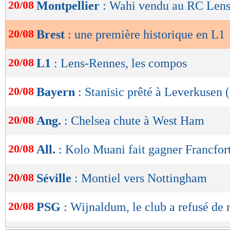
de
20/08
Montpellier
: Wahi vendu au RC Lens 
lecture
20/08
Brest
: une première historique en L1
OK
20/08
L1
: Lens-Rennes, les compos
20/08
Bayern
: Stanisic prêté à Leverkusen (
20/08
Ang.
: Chelsea chute à West Ham
20/08
All.
: Kolo Muani fait gagner Francfort
20/08
Séville
: Montiel vers Nottingham
20/08
PSG
: Wijnaldum, le club a refusé de r