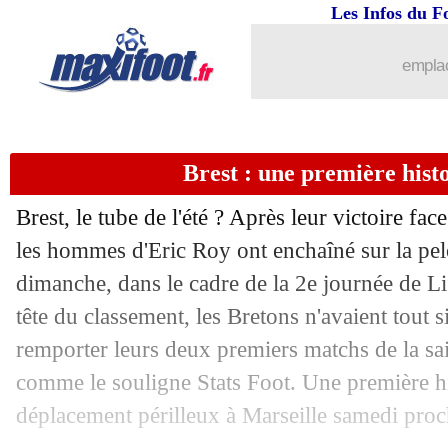
20/08
Esp.
: l'Atletico neutralise le Betis
Les Infos du F
20/08
L1
: le classement des buteurs
emplac
20/08
Rennes
: Kalimuendo a aimé la réacti
Brest : une première hist
20/08
Lens
: les penalties, Samba en a marre
Brest, le tube de l'été ? Après leur victoire fa
20/08
Ita.
: la Juve démarre fort !
les hommes d'Eric Roy ont enchaîné sur la pe
dimanche, dans le cadre de la 2e journée de L
20/08
L1
: le classement complet
tête du classement, les Bretons n'avaient tout 
20/08
L1
: Lens 1-1 Rennes (fini)
remporter leurs deux premiers matchs de la s
comme le souligne Stats Foot. Une première hi
20/08
Strasbourg
: Vieira en veut à Sylla
déplacement périlleux à Marseille samedi proc