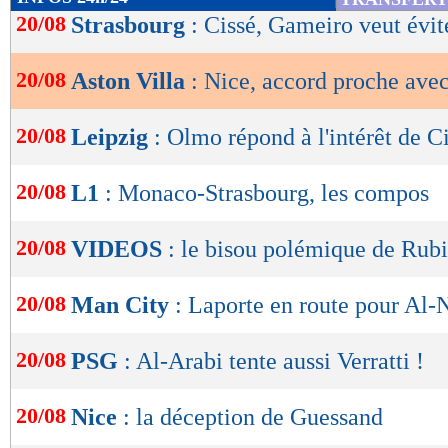
de
20/08
Strasbourg
: Cissé, Gameiro veut évit
lecture
20/08
Aston Villa
: Nice, accord proche ave
OK
20/08
Leipzig
: Olmo répond à l'intérêt de C
20/08
L1
: Monaco-Strasbourg, les compos
20/08
VIDEOS
: le bisou polémique de Rubi
20/08
Man City
: Laporte en route pour Al-
20/08
PSG
: Al-Arabi tente aussi Verratti !
20/08
Nice
: la déception de Guessand