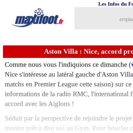
Les Infos du F
20/08
Lyon
: Blanc, Dupraz voit un mal-être
emplac
20/08
Real
: Bellingham, Ancelotti juge son
20/08
Esp.
: Pedri et Torres libèrent le Barça
Aston Villa : Nice, accord p
20/08
PSG
: Hernandez réclame du temps
Comme nous vous l'indiquions ce dimanche (
20/08
L1
: Monaco 3-0 Strasbourg (fini)
Nice s'intéresse au latéral gauche d'Aston Vil
matchs en Premier League cette saison) sur ce 
20/08
VIDEO
: grosse inquiétude pour Cout
informations de la radio RMC, l'international 
accord avec les Aiglons !
20/08
Ita.
: la Roma sauvée par Belotti
Séduit par la perspective de rejoindre le projet 
20/08
Mayence
: sale après-midi pour Ajorqu
montre prêt à dire oui au Gym. Pour boucler 