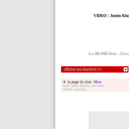
VIDEO : Justin Kluiv
Lu 56.052 fois
- Dami
afficher les réactions (+)
la page du club :
Nice
bilan, stats, réultats, calendrier,
effectif, tranferts, ...