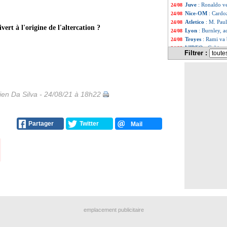
Juve
: Ronaldo ve
24/08
Nice-OM
: Cardo
24/08
Atletico
: M. Paul
24/08
ert à l'origine de l'altercation ?
Lyon
: Burnley, 
24/08
Troyes
: Rami va 
24/08
VIDEO
: Galtier
24/08
Filtrer :
Chelsea
: Zappaco
24/08
OM
: un jeune bu
24/08
PSG
: porte ouve
24/08
Dijon
: le dément
24/08
Bordeaux
: l'aili
24/08
en Da Silva - 24/08/21 à 18h22
Bordeaux
: un mi
24/08
Bayern
: Rummen
24/08
ASSE
: Green pro
24/08
Partager
Twitter
Mail
Liverpool
: Rober
24/08
Lyon
: Shaqiri, l
24/08
Atletico
: Cunha 
24/08
Nice-OM
: Kluiv
24/08
Nice-OM
: le c
24/08
Juve
: Allegri fe
24/08
Real
: Valverde j
24/08
Nice-OM
: Cardo
24/08
Lyon
: Marcelo au
24/08
Lyon
: le remplaç
24/08
emplacement publicitaire
Nice-OM
: Cobos
24/08
Lyon
: les premie
24/08