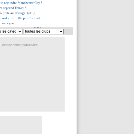
ut rejoindre Manchester City !
ze reprend Estrosi !
o prêté au Portugal (off.)
accord à 17,5 M€ pour Cornet
bien signer
, un mauvais geste vu par l'OM
sta vendu à l'Atalanta (off.)
teur du Real arrive !
rte pour Rafinha
emplacement publicitaire
i de Coupet
er Elis a signé (officiel)
lieu lillois en approche
igge vole au secours de Sané
longe jusqu'en 2025 (officiel)
tson jusqu'en 2026 (officiel)
es attentes de Juninho
arrive pour 30 M€ !
ert-Todibo, fin de la polémique
ommuniqué de McCourt
rme avec Ronaldo
usqu'en 2027 (officiel)
ze fait une proposition
rait séché l'entraînement
ant d'Aouar ciblé à Rennes
 raconte son intervention
rs mots de Shaqiri