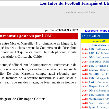
Les Infos du Football Français et E
emplacement publicitaire
publié le
24/08/2021 à 18h22
LiveScore
-
clubs 
un mauvais geste vu par l'OM
INFOS 24h/24
brèves d'AUJ
...
h entre Nice et Marseille (1-0) dimanche en Ligue 1, la
Liste des brèv
...
qué les deux clubs devant la Commission de Discipline
PSG
: Valbuena 
24/08
u quotidien L'Equipe ce mardi, le club phocéen monte
LdC
: les résultat
24/08
r des Aiglons Christophe Galtier.
OM
: Lirola raco
24/08
Nice-OM
: l'UNF
24/08
uniqué officiel, sur le comportement irréprochable de
PSG
: l'Atletico
24/08
 montre le coach niçois en train de lever la main sur le
Chelsea
: Ugbo v
24/08
iio. De plus, Marseille compte aussi répondre aux
Nice-OM
: la LF
24/08
e le membre de la sécurité marseillaise Gallé Baldé a
PSG
: Mbappé, le
24/08
rt. Sauf que sur des images, le Néerlandais se trouve à
Lazio
: Correa se
24/08
Troyes
: Rami, c'e
24/08
OM
: Valbuena t
24/08
PSG
: Mbappé, so
24/08
s geste de Christophe Galtier
Montpellier
: l'O
24/08
Ang.
: certains i
24/08
Lyon
: Azmoun, u
24/08