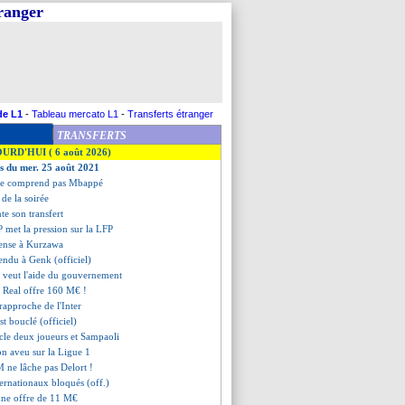
tranger
de L1
-
Tableau mercato L1
-
Transferts étranger
TRANSFERTS
OURD'HUI ( 6 août 2026)
es du mer. 25 août 2021
ne comprend pas Mbappé
s de la soirée
nte son transfert
P met la pression sur la LFP
 pense à Kurzawa
endu à Genk (officiel)
P veut l'aide du gouvernement
 Real offre 160 M€ !
 rapproche de l'Inter
st bouclé (officiel)
acle deux joueurs et Sampaoli
n aveu sur la Ligue 1
M ne lâche pas Delort !
nternationaux bloqués (off.)
ne offre de 11 M€