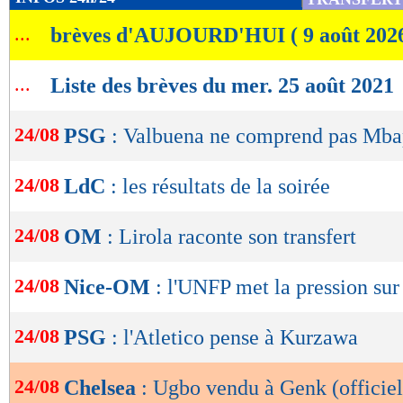
de
...
brèves d'AUJOURD'HUI ( 9 août 202
lecture
OK
...
Liste des brèves du mer. 25 août 2021
24/08
PSG
: Valbuena ne comprend pas Mb
24/08
LdC
: les résultats de la soirée
24/08
OM
: Lirola raconte son transfert
24/08
Nice-OM
: l'UNFP met la pression sur
24/08
PSG
: l'Atletico pense à Kurzawa
24/08
Chelsea
: Ugbo vendu à Genk (officiel
Lu 19.512 fois
- Damien Da Silva 