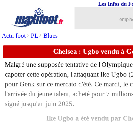
Les Infos du F
emplac
>
>
Actu foot
PL
Blues
Chelsea : Ugbo vendu à Ge
Malgré une supposée tentative de l'Olympique 
capoter cette opération, l'attaquant Ike Ugbo (
pour Genk sur ce mercato d'été. Ce mardi, le cl
l'arrivée du jeune talent, acheté pour 7 millio
signé jusqu'en juin 2025.
Ike Ugbo a été vendu par Ch