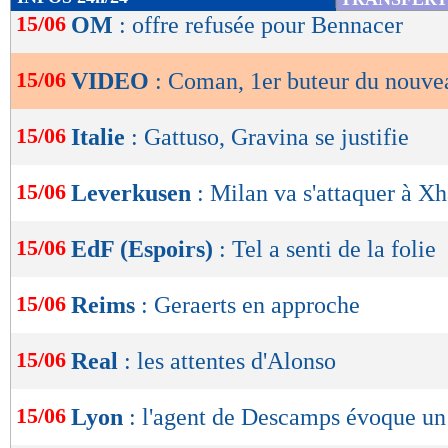
de
15/06
OM
: offre refusée pour Bennacer
lecture
15/06
VIDEO
: Coman, 1er buteur du nouve
OK
15/06
Italie
: Gattuso, Gravina se justifie
15/06
Leverkusen
: Milan va s'attaquer à X
15/06
EdF (Espoirs)
: Tel a senti de la folie
15/06
Reims
: Geraerts en approche
15/06
Real
: les attentes d'Alonso
15/06
Lyon
: l'agent de Descamps évoque un