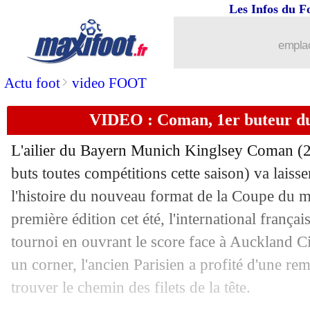
Les Infos du F
15/06
Euro (Espoirs)
: les résultats de la soi
emplac
15/06
Aston Villa
: MU discute pour Martin
>
Actu foot
video FOOT
15/06
Leipzig
: Moriba définitivement à Vigo
VIDEO : Coman, 1er buteur d
15/06
Man City
: Galatasaray pense à Günd
L'ailier du Bayern Munich Kinglsey
Coman
(2
15/06
Liverpool
: Robertson évoque son ave
buts toutes compétitions cette saison) va laiss
l'histoire du nouveau format de la Coupe du 
15/06
Etats-Unis
: Pochettino recadre Pulisi
première édition cet été, l'international françai
tournoi en ouvrant le score face à Auckland C
15/06
Paris FC
: une offre pour le Nantais 
un corner, l'ancien Parisien a profité d'une r
trouver le chemin des filets de la tête.
15/06
Barça
: le cas Christensen fait débat