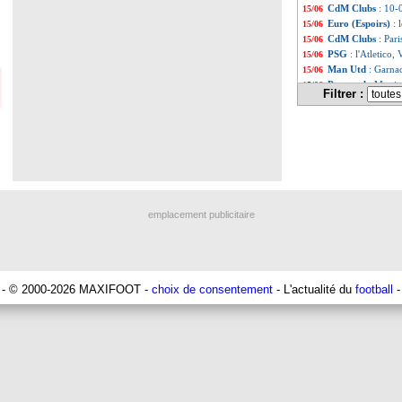
CdM Clubs
: 10-
15/06
Euro (Espoirs)
: 
15/06
CdM Clubs
: Par
15/06
PSG
: l'Atletico,
15/06
Man Utd
: Garna
15/06
Portugal
: Marti
15/06
Filtrer :
Man City
: Cherk
15/06
OM
: offre refus
15/06
VIDEO
: Coman,
15/06
Italie
: Gattuso, G
15/06
Leverkusen
: Mil
15/06
EdF (Espoirs)
: T
15/06
Reims
: Geraerts
15/06
Real
: les attente
15/06
emplacement publicitaire
Lyon
: l'agent d
15/06
Naples
: De Bruyn
15/06
PHOTOS
: le no
15/06
Liverpool
: Konat
15/06
Italie
: Gattuso n
15/06
- © 2000-2026 MAXIFOOT -
choix de consentement
- L'actualité du
football
-
Reims
: Lyon, Cai
15/06
Monaco
: Salisu 
15/06
Reims
: Caillot n
15/06
EdF
: Mbappé, la
15/06
Naples
: Osimhen,
15/06
OM
: un jeune dé
15/06
PSG
: Hakimi fier
15/06