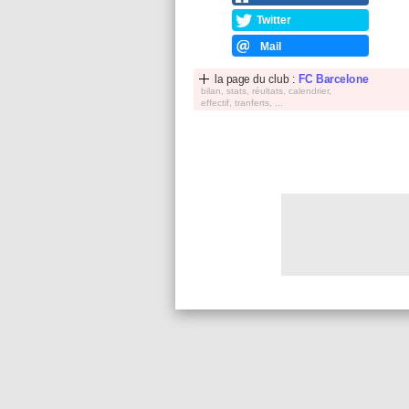
Twitter
Mail
la page du club :
FC Barcelone
bilan, stats, réultats, calendrier,
effectif, tranferts, ...