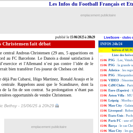
Les Infos du Football Français et E
emplacement publicitaire
publié le
15/06/2025 à 20h29
LiveScore
-
clubs 
s Christensen fait débat
INFOS 24h/24
brèves d'AUJ
...
ur central
Andreas Christensen
(29 ans, 5 apparitions en
Liste des brève
...
ccord au FC Barcelone. Le Danois a donné satisfaction à
PSG
: Lee, Vitin
15/06
d’exercice et l'Allemand n’est pas contre l’idée de le
PSG
: la grande 
15/06
rrait bien transférer l'ex-joueur de Chelsea cet été.
Atletico
: les reg
15/06
PSG
: Marquinhos
15/06
te déjà Pau Cubarsi, Iñigo Martinez, Ronald Araujo et le
VIDEO
: l'énorm
15/06
 centrale. Rappelons aussi que le Scandinave, dont la
CdM Clubs
: Par
15/06
n de la fin de son contrat. Sa prolongation n’étant pas
Euro (Espoirs)
: 
15/06
rnières opportunités de vendre Christensen.
Aston Villa
: MU 
15/06
Leipzig
: Moriba 
15/06
ic Bethsy - 15/06/25 à 20h29
Man City
: Gala
15/06
Liverpool
: Robe
15/06
Etats-Unis
: Poch
15/06
Paris FC
: une o
15/06
Barça
: le cas Ch
15/06
emplacement publicitaire
Man City
: les g
15/06