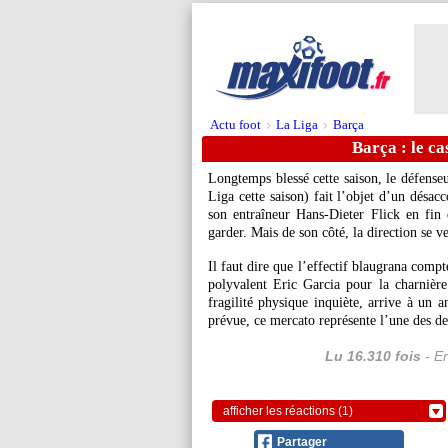
Actu foot
La Liga
Barça
>
>
Barça : le ca
Longtemps blessé cette saison, le défense
Liga cette saison) fait l’objet d’un désa
son entraîneur Hans-Dieter Flick en fin 
garder. Mais de son côté, la direction se ve
Il faut dire que l’effectif blaugrana comp
polyvalent Eric Garcia pour la charnière
fragilité physique inquiète, arrive à un a
prévue, ce mercato représente l’une des de
Lu 16.310 fois
- Er
afficher les réactions (1)
Partager