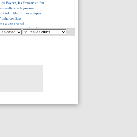
0 du Bayern, les Français en feu
les résultats de la journée
is SG-Atl. Madrid, les compos
 Vitinha confiant
cho a une priorité
nez rend hommage à Ronaldo
i veut "tuer" MU !
ée pour Bennacer
 1er buteur du nouveau format
ravina se justifie
an va s'attaquer à Xhaka
el a senti de la folie
 en approche
s d'Alonso
e Descamps évoque un départ
e et la folie des supporters
uveau maillot de l'OM !
é récupéré libre par le Real ?
ommé sélectionneur (off.)
llot explique sa position
veut partir
e croit pas à un repêchage
 satisfaction de Deschamps
 Galatasaray reste optimiste
fenseur italien surveillé
 du statut de favori