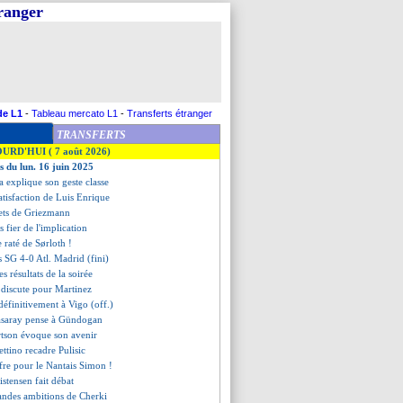
tranger
de L1
-
Tableau mercato L1
-
Transferts étranger
TRANSFERTS
OURD'HUI ( 7 août 2026)
s du lun. 16 juin 2025
ha explique son geste classe
satisfaction de Luis Enrique
rets de Griezmann
 fier de l'implication
e raté de Sørloth !
is SG 4-0 Atl. Madrid (fini)
les résultats de la soirée
discute pour Martinez
définitivement à Vigo (off.)
tasaray pense à Gündogan
rtson évoque son avenir
ettino recadre Pulisic
ffre pour le Nantais Simon !
ristensen fait débat
randes ambitions de Cherki