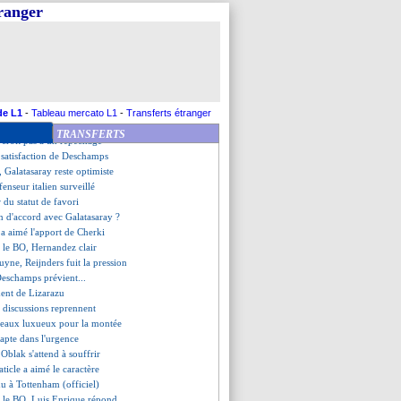
 en approche
tranger
s d'Alonso
e Descamps évoque un départ
e et la folie des supporters
uveau maillot de l'OM !
é récupéré libre par le Real ?
ommé sélectionneur (off.)
llot explique sa position
de L1
-
Tableau mercato L1
-
Transferts étranger
veut partir
TRANSFERTS
e croit pas à un repêchage
 satisfaction de Deschamps
 Galatasaray reste optimiste
fenseur italien surveillé
 du statut de favori
n d'accord avec Galatasaray ?
a aimé l'apport de Cherki
 le BO, Hernandez clair
uyne, Reijnders fuit la pression
Deschamps prévient...
ement de Lizarazu
es discussions reprennent
adeaux luxueux pour la montée
dapte dans l'urgence
 Oblak s'attend à souffrir
aticle a aimé le caractère
du à Tottenham (officiel)
t le BO, Luis Enrique répond