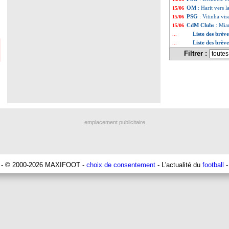
OM
: Harit vers l
15/06
PSG
: Vitinha vi
15/06
CdM Clubs
: Mia
15/06
Liste des brèv
...
Liste des brèv
...
Filtrer :
emplacement publicitaire
- © 2000-2026 MAXIFOOT -
choix de consentement
- L'actualité du
football
-