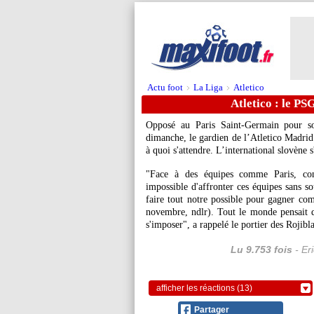
Actu foot
La Liga
Atletico
>
>
Atletico : le PS
Opposé au Paris Saint-Germain pour s
dimanche, le gardien de l’Atletico Madri
à quoi s'attendre. L’international slovène s
"Face à des équipes comme Paris, cont
impossible d'affronter ces équipes sans sou
faire tout notre possible pour gagner co
novembre, ndlr). Tout le monde pensait qu
s'imposer", a rappelé le portier des Rojib
Lu 9.753 fois
- Er
afficher les réactions (13)
Partager