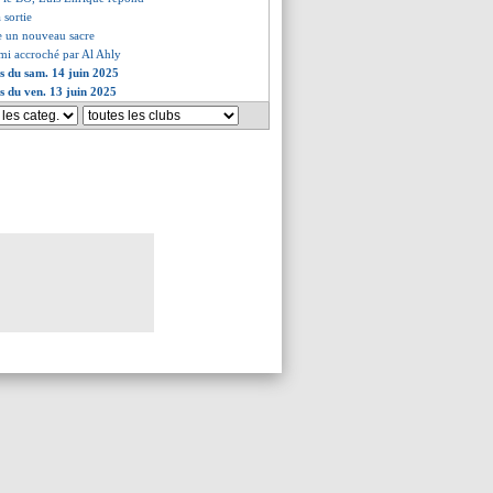
a sortie
se un nouveau sacre
mi accroché par Al Ahly
es du sam. 14 juin 2025
es du ven. 13 juin 2025