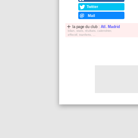
Twitter
Mail
la page du club :
Atl. Madrid
bilan, stats, réultats, calendrier,
effectif, tranferts, ...