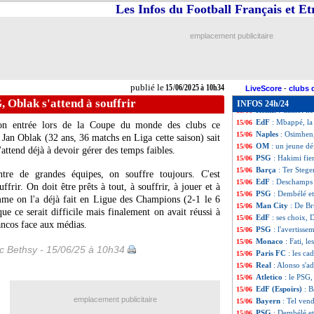
Reims
: Geraerts
15/06
Les Infos du Football Français et E
Real
: les attente
15/06
Lyon
: l'agent d
15/06
emplacement publicitaire
Naples
: De Bruyn
15/06
PHOTOS
: le no
15/06
Liverpool
: Konat
15/06
Italie
: Gattuso n
15/06
publié le
15/06/2025 à 10h34
Reims
: Lyon, Cai
15/06
LiveScore
-
clubs 
Monaco
: Salisu 
15/06
G, Oblak s'attend à souffrir
INFOS 24h/24
Reims
: Caillot n
15/06
EdF
: Mbappé, la
15/06
on entrée lors de la Coupe du monde des clubs ce
Naples
: Osimhen,
15/06
d
Jan Oblak
(32 ans, 36 matchs en Liga cette saison) sait
OM
: un jeune dé
15/06
'attend déjà à devoir gérer des temps faibles.
PSG
: Hakimi fier
15/06
Barça
: Ter Stege
15/06
re de grandes équipes, on souffre toujours. C'est
EdF
: Deschamps 
15/06
ffrir. On doit être prêts à tout, à souffrir, à jouer et à
PSG
: Dembélé et
15/06
mme on l'a déjà fait en Ligue des Champions (2-1 le 6
Man City
: De Br
15/06
e ce serait difficile mais finalement on avait réussi à
EdF
: ses choix, 
15/06
lancos face aux médias.
PSG
: l'avertiss
15/06
Monaco
: Fati, l
15/06
ic Bethsy - 15/06/25 à 10h34
Paris FC
: les c
15/06
Real
: Alonso s'a
15/06
Atletico
: le PSG,
15/06
EdF (Espoirs)
: B
15/06
emplacement publicitaire
Bayern
: Tel ven
15/06
PSG
: Dembélé e
15/06