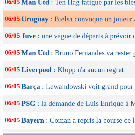
06/05
Man Utd
: Ten Hag fatigué par les ble
de
lecture
06/05
Uruguay
: Bielsa convoque un joueur
OK
06/05
Juve
: une vague de départs à prévoir c
06/05
Man Utd
: Bruno Fernandes va rester
06/05
Liverpool
: Klopp n'a aucun regret
06/05
Barça
: Lewandowski voit grand pour
06/05
PSG
: la demande de Luis Enrique à
06/05
Bayern
: Coman a repris la course ce 