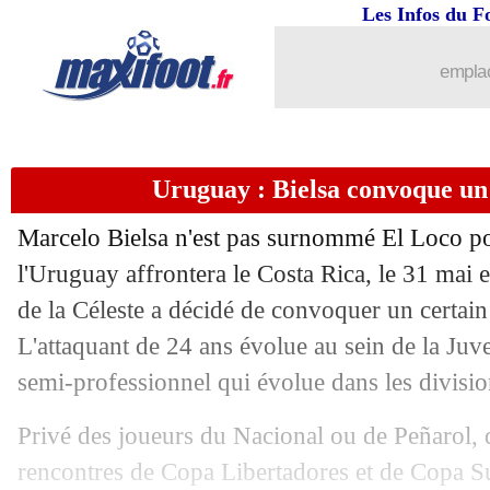
06/05
Ita.
: Naples frustré par l'Udinese
Les Infos du F
06/05
Reims
: Beye a rencontré la direction
emplac
06/05
PSG
: Donnarumma va négocier une p
Uruguay : Bielsa convoque un
06/05
Man Utd
: Ten Hag répond à Mourinh
Marcelo Bielsa n'est pas surnommé El Loco po
06/05
PSG
: l'appel du CUP avant Dortmund
l'Uruguay affrontera le Costa Rica, le 31 mai e
de la Céleste a décidé de convoquer un certa
06/05
Dortmund
: Terzic prévient le PSG
L'attaquant de 24 ans évolue au sein de la Juv
06/05
L1
: Lille-Lyon, les compos
semi-professionnel qui évolue dans les divisi
Privé des joueurs du Nacional ou de Peñarol, 
06/05
Ita.
: l'Atalanta s'impose avant l'OM
rencontres de Copa Libertadores et de Copa S