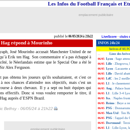
Les Infos du Football Français et E
emplacement publicitaire
publié le
06/05/2024 à 21h22
LiveScore
-
clubs 
n Hag répond à Mourinho
INFOS 24h/24
brèves d'AUJ
...
graph, José Mourinho accusait Manchester United de ne
Liste des brèv
...
e qu’à Erik ten Hag. Son commentaire n’a pas échappé à
Lyon
: Sage atten
06/05
ôté, le Néerlandais estime que le Special One a été le
Lille
: Zhegrova, 
06/05
-Sir Alex Ferguson.
Lyon
: Lacazette a
06/05
Lille
: David abatt
06/05
pas obtenu les joueurs qu'ils souhaitaient, et c'est ce
LdC
: les 2 meil
06/05
à nos chances d'atteindre nos objectifs, mais c'est un
L1
: le classement
06/05
course à deux chevaux. Il y a sept ou huit équipes qui
Ang.
: Palace hum
06/05
ons effectifs. Donc si vous voulez remporter le titre, il
L1
: Lille 3-4 Lyo
06/05
n Hag auprès d’ESPN Brazil.
Ita.
: Naples frust
06/05
Reims
: Beye a re
06/05
ic Bethsy - 06/05/24 à 21h22
PSG
: Donnarumm
06/05
Man Utd
: Ten H
06/05
PSG
: l'appel d
06/05
Dortmund
: Terz
06/05
L1
: Lille-Lyon, 
06/05
emplacement publicitaire