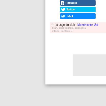
Partager
Twitter
Mail
la page du club :
Manchester Utd
bilan, stats, réultats, calendrier,
effectif, tranferts, ...