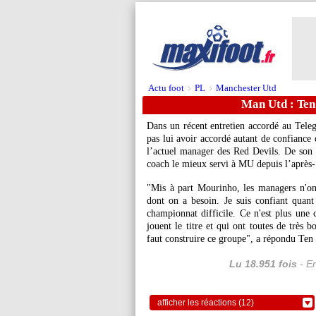
Actu foot
PL
Manchester Utd
>
>
Man Utd : Te
Dans un récent entretien accordé au Tele
pas lui avoir accordé autant de confianc
l’actuel manager des Red Devils. De son c
coach le mieux servi à MU depuis l’après
"Mis à part Mourinho, les managers n'ont 
dont on a besoin. Je suis confiant quant 
championnat difficile. Ce n'est plus une 
jouent le titre et qui ont toutes de très b
faut construire ce groupe", a répondu Te
Lu 18.951 fois
- Er
afficher les réactions (12)