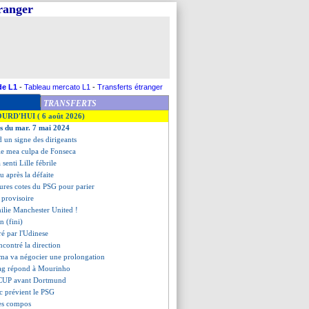
tranger
de L1
-
Tableau mercato L1
-
Transferts étranger
TRANSFERTS
OURD'HUI ( 6 août 2026)
es du mar. 7 mai 2024
d un signe des dirigeants
le mea culpa de Fonseca
 senti Lille fébrile
u après la défaite
leures cotes du PSG pour parier
 provisoire
ilie Manchester United !
n (fini)
ré par l'Udinese
ncontré la direction
a va négocier une prolongation
ag répond à Mourinho
u CUP avant Dortmund
ic prévient le PSG
les compos