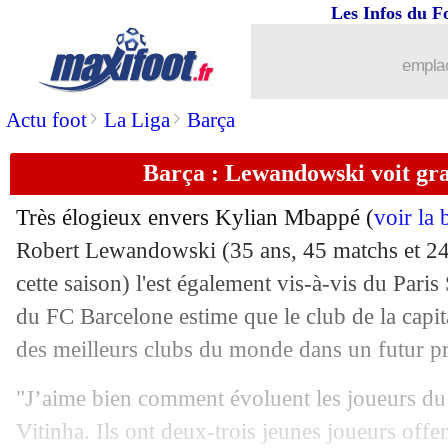
Les Infos du F
06/05
PSG
: l'appel du CUP avant Dortmund
emplac
06/05
Dortmund
: Terzic prévient le PSG
>
>
Actu foot
La Liga
Barça
06/05
L1
: Lille-Lyon, les compos
Barça : Lewandowski voit gr
06/05
Ita.
: l'Atalanta s'impose avant l'OM
Très élogieux envers Kylian Mbappé (
voir la 
06/05
PSG
: Rothen n'aime pas la communic
Robert
Lewandowski
(35 ans, 45 matchs et 24
cette saison) l'est également vis-à-vis du Pari
06/05
West Ham
: Moyes partira en fin de sa
du FC Barcelone estime que le club de la capit
des meilleurs clubs du monde dans un futur p
06/05
Metz
: la suspension de Mikautadze s
"J’aime bien comment évoluent les joueurs du
06/05
Man Utd
: Jean-Claude Blanc DG par 
Vitinha. Ils ont deux-trois jeunes joueurs offe