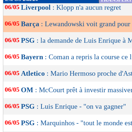
de
06/05
Liverpool
: Klopp n'a aucun regret
lecture
06/05
Barça
: Lewandowski voit grand pour
OK
06/05
PSG
: la demande de Luis Enrique à
06/05
Bayern
: Coman a repris la course ce 
06/05
Atletico
: Mario Hermoso proche d'Ast
06/05
OM
: McCourt prêt à investir massiv
06/05
PSG
: Luis Enrique - "on va gagner"
06/05
PSG
: Marquinhos - "tout le monde est