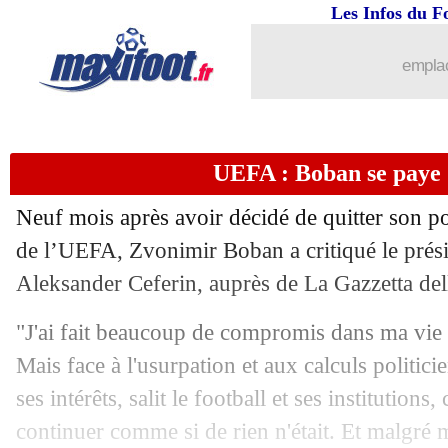
12/09
Corinthians
: Neymar très heureux p
Les Infos du F
12/09
PSG
: Dugarry enfonce encore Mbapp
emplac
12/09
Man Utd
: Ronaldo, la réponse de Te
UEFA : Boban se paye 
12/09
PSG
: Mbappé, le communiqué du clu
Neuf mois après avoir décidé de quitter son po
12/09
PSG
: le club refuse de payer Mbappé 
de l’UEFA, Zvonimir Boban a critiqué le prési
Aleksander Ceferin, auprès de La Gazzetta dell
12/09
OM
: Boli voit un "petit génie" dans l
"J'ai fait beaucoup de compromis dans ma vie e
12/09
Real
: Mourinho sous le charme de Gü
Mais face à l'usurpation et aux calculs politic
ses intérêts, salit le football et ses institutions,
12/09
Divers
: le calendrier, Henry défend le
continuer comme si de rien n'était. Et malgré 