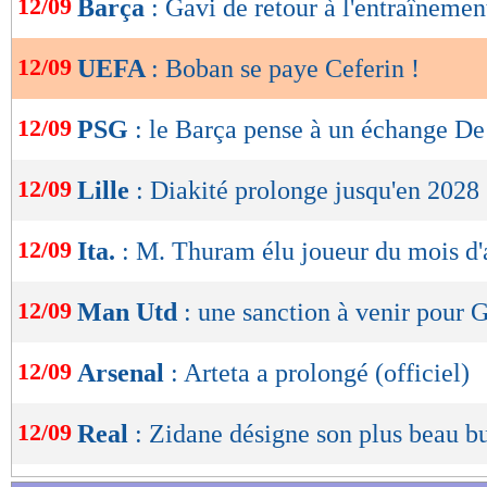
12/09
Barça
: Gavi de retour à l'entraînemen
de
lecture
12/09
UEFA
: Boban se paye Ceferin !
OK
12/09
PSG
: le Barça pense à un échange D
12/09
Lille
: Diakité prolonge jusqu'en 2028 
12/09
Ita.
: M. Thuram élu joueur du mois d'
12/09
Man Utd
: une sanction à venir pour 
12/09
Arsenal
: Arteta a prolongé (officiel)
12/09
Real
: Zidane désigne son plus beau b