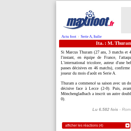
Actu foot
Serie A, Italie
>
Ita. : M. Thuram
Si Marcus
Thuram
(27 ans, 3 matchs et 4
l'instant, en équipe de France, l'attaq
L'international tricolore, auteur d'une b
passes décisives en 46 matchs), confirme 
joueur du mois d'août en Serie A.
Thuram a commencé sa saison avec un doub
décisive face à Lecce (2-0). Puis, avant
Mönchengladbach a inscrit un autre doublé
0).
Lu 6.582 fois
- Roma
afficher les réactions (4)