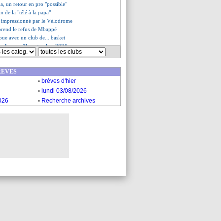
a, un retour en pro "possible"
fin de la "télé à la papa"
impressionné par le Vélodrome
prend le refus de Mbappé
oue avec un club de... basket
es du mer. 11 septembre 2024
es du mar. 10 septembre 2024
REVES
.
brèves d'hier
.
lundi 03/08/2026
.
026
Recherche archives