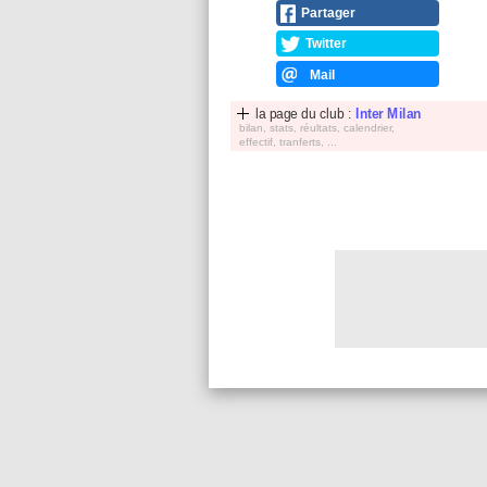
Partager
Twitter
Mail
la page du club :
Inter Milan
bilan, stats, réultats, calendrier,
effectif, tranferts, ...