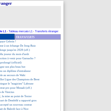
tranger
mande au club de payer Mbappé !
o vise un retour en sélection
ent au moins 6 semaines
e confie sur son rôle
ourinho avertit Osimhen
e sera pas sanctionné
inez, le caméraman remonté !
de L1
-
Tableau mercato L1
-
Transferts étranger
ancur risque très gros
TRANSFERTS
etour à l'entraînement
paye Ceferin !
ense à un échange De Jong-Ruiz
olonge jusqu'en 2028 (off.)
élu joueur du mois d'août
anction à venir pour Garnacho ?
a prolongé (officiel)
igne son plus beau but
 eu un diplôme d'entraîneur
ole au secours de Wahi
illot Ligue des Champions de Brest
zingue le "magicien" Labrune
ntrat pro pour Messali (off.)
s de Vinicius
, la mise au point de Textor
épart de Dembélé a rapporté gros
a accepté un nouveau contrat
fait de Balerdi face à Nice