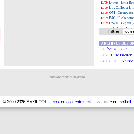
Divers
: Beka Bek
12/09
L1
: Caillot et la 
12/09
OM
: Greenwood 
12/09
PSG
: Riolo com
12/09
Divers
: Capoue j
12/09
Liste des brèv
...
Filtrer :
Liste des brèv
...
ARCHIVES DES B
.
brèves du jour
.
mardi 04/08/2026
.
dimanche 02/08/2
emplacement publicitaire
- © 2000-2026 MAXIFOOT -
choix de consentement
- L'actualité du
football
-