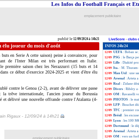
Les Infos du Football Français et E
PSG
: la LFP de
12/09
Colombie
: Falca
12/09
Lille
: Mukau abs
12/09
emplacement publicitaire
OM
: Ravanelli s
12/09
Galatasaray
: M
12/09
Lille
: Zhegrova n
12/09
Argentine
: Mart
12/09
publié le
12/09/2024 à 14h21
LiveScore
-
clubs 
Tottenham
: Bent
12/09
 élu joueur du mois d'août
INFOS 24h/24
Barça
: Gavi de r
12/09
UEFA
: Boban se 
12/09
 buts en Serie A cette saison) peine à convaincre, pour
PSG
: le Barça p
12/09
uant de l'Inter Milan est très performant en Italie.
Lille
: Diakité pr
12/09
elle première saison chez les Nerazzurri (15 buts et 14
Ita.
: M. Thuram 
12/09
dans ce début d'exercice 2024-2025 et vient d'être élu
Man Utd
: une s
12/09
Arsenal
: Arteta 
12/09
Real
: Zidane dés
12/09
lé contre le Genoa (2-2), avant de délivrer une passe
Divers
: Ribéry a
12/09
 la trêve internationale, l'ancien joueur du Borussia
OM
: Ravanelli v
12/09
 et délivré une nouvelle offrande contre l'Atalanta (4-
PHOTOS
: le ma
12/09
LFP
: Bouchet dé
12/09
TFC
: premier co
12/09
Brésil
: les excuse
in Rigaux - 12/09/24 à 14h21
12/09
Lyon
: les 100 M€
12/09
Dortmund
: le d
12/09
Arsenal
: Arteta 
12/09
OM
: vers un for
12/09
emplacement publicitaire