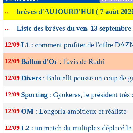
de
...
brèves d'AUJOURD'HUI ( 7 août 202
lecture
OK
...
Liste des brèves du ven. 13 septembre
12/09
L1
: comment profiter de l'offre DAZ
12/09
Ballon d'Or
: l'avis de Rodri
12/09
Divers
: Balotelli pousse un coup de g
12/09
Sporting
: Gyökeres, le président très 
12/09
OM
: Longoria ambitieux et réaliste
12/09
L2
: un match du multiplex déplacé le