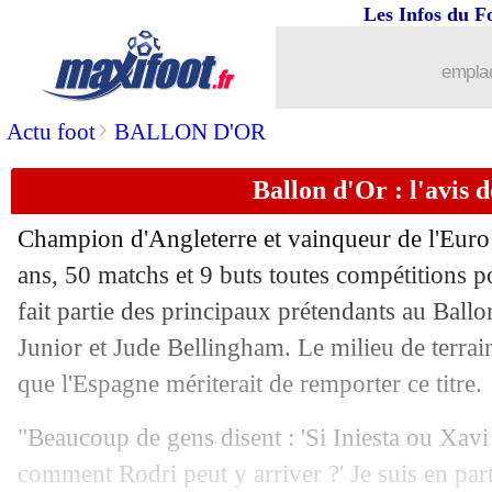
Les Infos du F
emplac
>
Actu foot
BALLON D'OR
Ballon d'Or : l'avis 
Champion d'Angleterre et vainqueur de l'Eur
ans, 50 matchs et 9 buts toutes compétitions 
fait partie des principaux prétendants au Ball
Junior et Jude Bellingham. Le milieu de terra
que l'Espagne mériterait de remporter ce titre.
"Beaucoup de gens disent : 'Si Iniesta ou Xavi
comment Rodri peut y arriver ?' Je suis en par