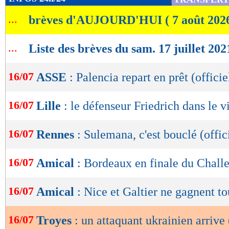
de
...
brèves d'AUJOURD'HUI ( 7 août 202
lecture
OK
...
Liste des brèves du sam. 17 juillet 202
16/07
ASSE
: Palencia repart en prêt (officie
16/07
Lille
: le défenseur Friedrich dans le v
16/07
Rennes
: Sulemana, c'est bouclé (offic
16/07
Amical
: Bordeaux en finale du Chall
16/07
Amical
: Nice et Galtier ne gagnent to
16/07
Troyes
: un attaquant ukrainien arrive 