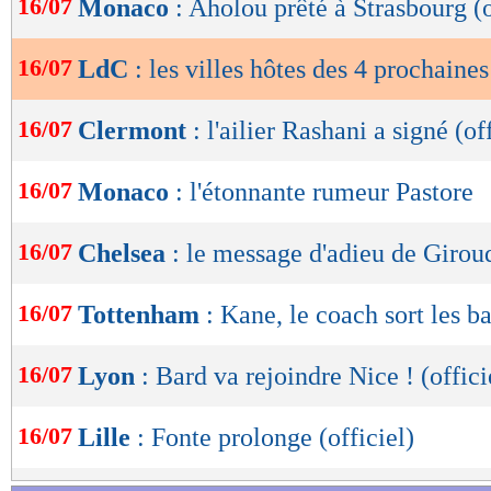
16/07
Monaco
: Aholou prêté à Strasbourg (o
de
lecture
16/07
LdC
: les villes hôtes des 4 prochaines
OK
16/07
Clermont
: l'ailier Rashani a signé (of
16/07
Monaco
: l'étonnante rumeur Pastore
16/07
Chelsea
: le message d'adieu de Girou
16/07
Tottenham
: Kane, le coach sort les b
16/07
Lyon
: Bard va rejoindre Nice ! (offici
16/07
Lille
: Fonte prolonge (officiel)