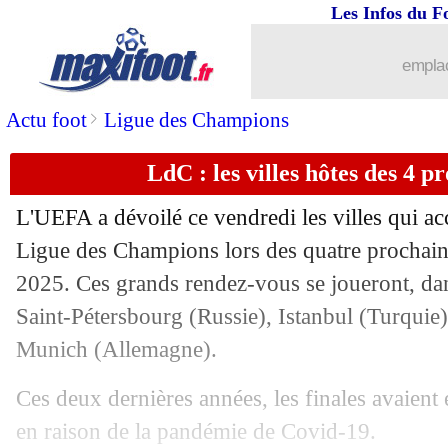
Les Infos du F
emplac
>
Actu foot
Ligue des Champions
LdC : les villes hôtes des 4 p
L'UEFA a dévoilé ce vendredi les villes qui accu
Ligue des Champions lors des quatre prochain
2025. Ces grands rendez-vous se joueront, dan
Saint-Pétersbourg (Russie), Istanbul (Turquie)
...
brèves d'AUJOURD'HUI (10 août 202
Munich (Allemagne).
Ces deux dernières années, les finales avaient 
...
Liste des brèves du sam. 17 juillet 202
en raison de la pandémie de Covid-19.