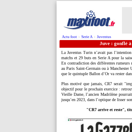
Actu foot
Serie A
Juventus
>
>
Juve : gonflé à
La Juventus Turin n’avait pas l’intention
matchs et 29 buts en Serie A pour la sai
En contradiction des différentes rumeurs r
au Paris Saint-Germain ou à Manchester U
que le quintuple Ballon d’Or va rester dan
Plus motivé que jamais, CR7 serait "imp
objectif pour le prochain exercice : retro
Vieille Dame, l’ancien Madrilène pourrait
jusqu’en 2023, dans l’optique de lisser son
"CR7 arrive et reste", ti