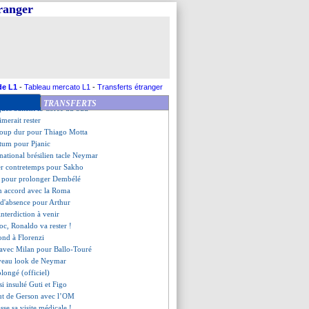
 se lance pour Abraham !
tranger
a préfère récupérer Félix
ut gagner sa place
e intéresse Galatasaray
ête sa carrière
o, Puel veut être malin
e rapproche de l'Inter !
Ham veut garder Lingard
de L1
-
Tableau mercato L1
-
Transferts étranger
n pour Locatelli
TRANSFERTS
ques battent la Corée du Sud
imerait rester
coup dur pour Thiago Motta
atum pour Pjanic
rnational brésilien tacle Neymar
ger contretemps pour Sakho
e pour prolonger Dembélé
un accord avec la Roma
 d'absence pour Arthur
interdiction à venir
loc, Ronaldo va rester !
pond à Florenzi
 avec Milan pour Ballo-Touré
uveau look de Neymar
olongé (officiel)
si insulté Guti et Figo
but de Gerson avec l’OM
sse sa visite médicale !