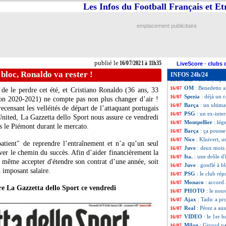
Chelsea
: Arsenal
16/07
Les Infos du Football Français et E
Atletico
: le Barç
16/07
Chelsea
: Sarr ve
16/07
emplacement publicitaire
Bayern
: Cuisanc
16/07
Divers
: Garay arr
16/07
ASSE
: le mercat
16/07
Monaco
: Baldé s
16/07
publié le
16/07/2021 à 11h35
Man Utd
: West 
16/07
LiveScore
-
clubs 
Juve
: une réunio
16/07
 bloc, Ronaldo va rester !
INFOS 24h/24
EdF
: les Olympi
16/07
OM
: Benedetto a
16/07
 de le perdre cet été, et Cristiano Ronaldo (36 ans, 33
Spezia
: déjà un 
16/07
son 2020-2021) ne compte pas non plus changer d’air !
Barça
: un ultim
16/07
ecensant les velléités de départ de l’attaquant portugais
PSG
: un ex-inte
16/07
nited, La Gazzetta dello Sport nous assure ce vendredi
Montpellier
: lé
16/07
s le Piémont durant le mercato.
Barça
: ça pouss
16/07
Nice
: Kluivert, 
16/07
atient" de reprendre l’entraînement et n’a qu’un seul
Juve
: deux mois
16/07
uver le chemin du succès. Afin d’aider financièrement la
Ita.
: une drôle d'
16/07
 même accepter d'étendre son contrat d’une année, soit
Juve
: gonflé à b
16/07
 imposant salaire.
PSG
: le club ré
16/07
Monaco
: accord
16/07
tre La Gazzetta dello Sport ce vendredi
PHOTO
: le no
16/07
Ajax
: Tadic a pr
16/07
Real
: Pérez a aus
16/07
VIDEO
: le 1er 
16/07
Milan
: Giroud pa
16/07