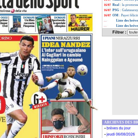
Real
: la promess
16/07
PSG
: Galatasara
16/07
OM
: Payet félici
16/07
Liste des brève
...
Liste des brève
...
Filtrer :
ARCHIVES DES B
.
brèves du jour
.
jeudi 06/08/2026